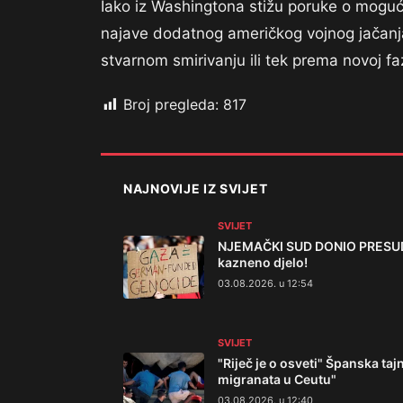
Iako iz Washingtona stižu poruke o moguć
najave dodatnog američkog vojnog jačanja
stvarnom smirivanju ili tek prema novoj faz
Broj pregleda:
817
NAJNOVIJE IZ SVIJET
SVIJET
NJEMAČKI SUD DONIO PRESUDU:
kazneno djelo!
03.08.2026. u 12:54
SVIJET
"Riječ je o osveti" Španska t
migranata u Ceutu"
03.08.2026. u 12:40