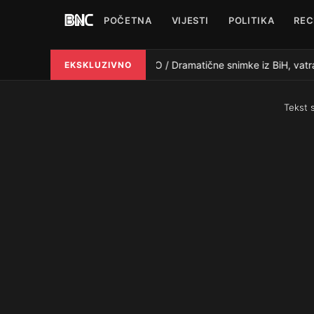
POČETNA
VIJESTI
POLITIKA
REC
VIDEO / Dramatične snimke iz BiH, vatra
EKSKLUZIVNO
●
Tekst 