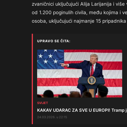
zvaničnici uključujući Alija Larijanija i vi
od 1.200 poginulih civila, među kojima i v
osoba, uključujući najmanje 15 pripadnika p
UPRAVO SE ČITA:
SVIJET
KAKAV UDARAC ZA SVE U EUROPI! Tramp je p
24.03.2026. u 22:15