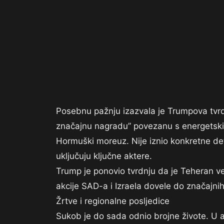
Posebnu pažnju izazvala je Trumpova tvrdn
značajnu nagradu” povezanu s energetskim 
Hormuški moreuz. Nije iznio konkretne det
uključuju ključne aktere.
Trump je ponovio tvrdnju da je Teheran već
akcije SAD-a i Izraela dovele do značajni
Žrtve i regionalne posljedice
Sukob je do sada odnio brojne živote. U a