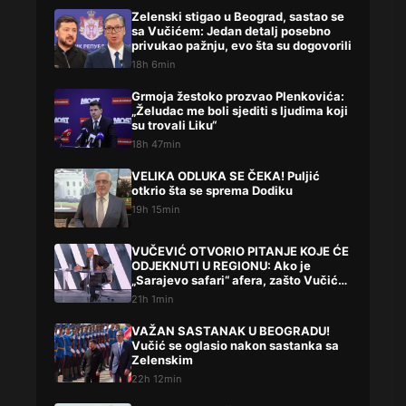
Zelenski stigao u Beograd, sastao se
sa Vučićem: Jedan detalj posebno
privukao pažnju, evo šta su dogovorili
18h 6min
Grmoja žestoko prozvao Plenkovića:
„Želudac me boli sjediti s ljudima koji
su trovali Liku“
18h 47min
VELIKA ODLUKA SE ČEKA! Puljić
otkrio šta se sprema Dodiku
19h 15min
VUČEVIĆ OTVORIO PITANJE KOJE ĆE
ODJEKNUTI U REGIONU: Ako je
„Sarajevo safari“ afera, zašto Vučića
niste procesuirali?!
21h 1min
VAŽAN SASTANAK U BEOGRADU!
Vučić se oglasio nakon sastanka sa
Zelenskim
22h 12min