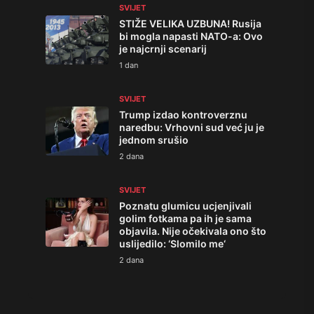
SVIJET
STIŽE VELIKA UZBUNA! Rusija
bi mogla napasti NATO-a: Ovo
je najcrnji scenarij
1 dan
SVIJET
Trump izdao kontroverznu
naredbu: Vrhovni sud već ju je
jednom srušio
2 dana
SVIJET
Poznatu glumicu ucjenjivali
golim fotkama pa ih je sama
objavila. Nije očekivala ono što
uslijedilo: ‘Slomilo me‘
2 dana