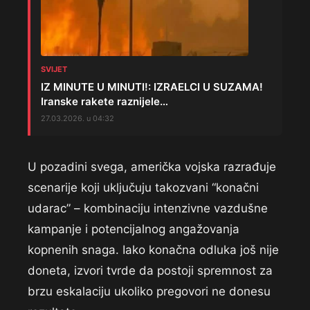
SVIJET
IZ MINUTE U MINUTI!: IZRAELCI U SUZAMA!
Iranske rakete raznijele…
27.03.2026. u 04:32
U pozadini svega, američka vojska razrađuje
scenarije koji uključuju takozvani “konačni
udarac” – kombinaciju intenzivne vazdušne
kampanje i potencijalnog angažovanja
kopnenih snaga. Iako konačna odluka još nije
doneta, izvori tvrde da postoji spremnost za
brzu eskalaciju ukoliko pregovori ne donesu