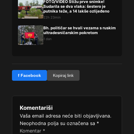
FOTO/VIDEO Stižu prve snimke!
Sudarila se dva vlaka: šestero je
putnika teže, a 14 lakše ozlijeđeno
22h 23min
Bh. političar se hvali vezama s ruskim
ultradesničarskim pokretom
1 dan
f Facebook
Kopiraj link
Komentariši
Vaša email adresa neće biti objavljivana.
Neophodna polja su označena sa
*
Komentar
*