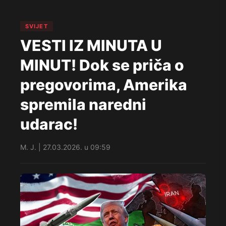
SVIJET
VESTI IZ MINUTA U
MINUT! Dok se priča o
pregovorima, Amerika
spremila naredni
udarac!
M. J. | 27.03.2026. u 09:59