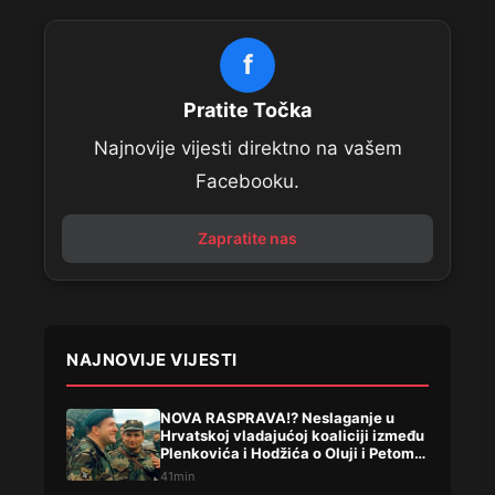
f
Pratite Točka
Najnovije vijesti direktno na vašem
Facebooku.
Zapratite nas
NAJNOVIJE VIJESTI
NOVA RASPRAVA!? Neslaganje u
Hrvatskoj vladajućoj koaliciji između
Plenkovića i Hodžića o Oluji i Petom
korpusu ARBIH!
41min