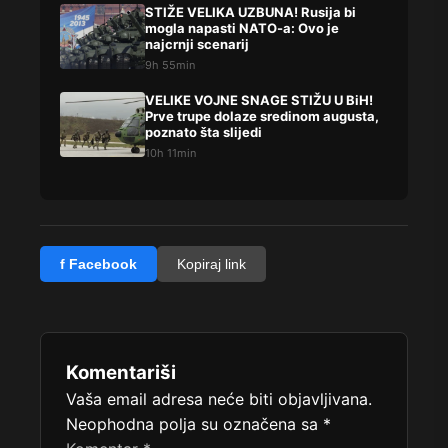
STIŽE VELIKA UZBUNA! Rusija bi
mogla napasti NATO-a: Ovo je
najcrnji scenarij
9h 55min
VELIKE VOJNE SNAGE STIŽU U BiH!
Prve trupe dolaze sredinom augusta,
poznato šta slijedi
10h 11min
f Facebook
Kopiraj link
Komentariši
Vaša email adresa neće biti objavljivana.
Neophodna polja su označena sa
*