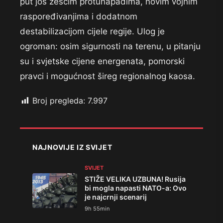
put još žešćim protunapadima, novim vojnim
raspoređivanjima i dodatnom
destabilizacijom cijele regije. Ulog je
ogroman: osim sigurnosti na terenu, u pitanju
su i svjetske cijene energenata, pomorski
pravci i mogućnost šireg regionalnog kaosa.
Broj pregleda:
7.997
NAJNOVIJE IZ SVIJET
SVIJET
STIŽE VELIKA UZBUNA! Rusija
bi mogla napasti NATO-a: Ovo
je najcrnji scenarij
9h 55min