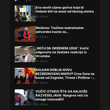
Evo novih cijena goriva koje bi
trebale biti na snazi od idućeg utorka
5h 40min
Možemo: Tražimo maksimalne
zatvorske kazne za…
5h 43min
„NEĆU DA OKRENEM LEĐA“: Vučić
odgovorio na žestoke reakcije iz
Hrvatske
5h 54min
BALKAN DOBIJA NOVU
BEZBEDNOSNU MAPU!? Crna Gora na
korak od Zagreba, Tirane i Prištine –
detalji koji su podigli prašinu
6h 39min
VUČIĆ OTKRIO ŠTA GA NAJVIŠE
RAZVESELJAVA: Njegove reči će
mnoge iznenaditi!
8h 36min