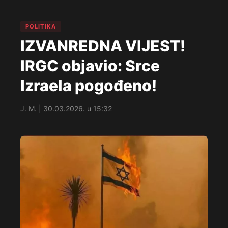
POLITIKA
IZVANREDNA VIJEST!
IRGC objavio: Srce
Izraela pogođeno!
J. M. | 30.03.2026. u 15:32