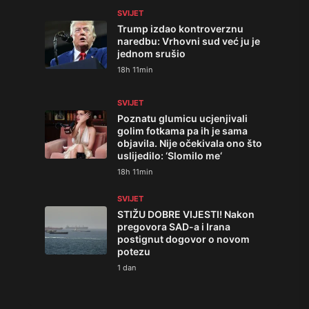
SVIJET
Trump izdao kontroverznu
naredbu: Vrhovni sud već ju je
jednom srušio
18h 11min
SVIJET
Poznatu glumicu ucjenjivali
golim fotkama pa ih je sama
objavila. Nije očekivala ono što
uslijedilo: ‘Slomilo me‘
18h 11min
SVIJET
STIŽU DOBRE VIJESTI! Nakon
pregovora SAD-a i Irana
postignut dogovor o novom
potezu
1 dan