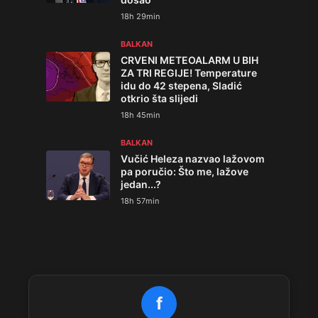
18h 29min
BALKAN
CRVENI METEOALARM U BIH
ZA TRI REGIJE! Temperature
idu do 42 stepena, Sladić
otkrio šta slijedi
18h 45min
BALKAN
Vučić Heleza nazvao lažovom
pa poručio: Što me, lažove
jedan...?
18h 57min
f