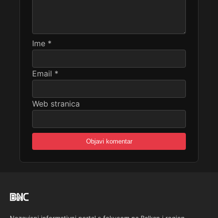
Ime
*
Email
*
Web stranica
Nezavisni informativni portal s fokusom na Balkan i region.