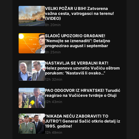
VELIKI POŽAR U BIH! Zatvorena
važna cesta, vatrogasci na terenu!
(VIDEO)
8h 20min
SLADIĆ UPOZORIO GRAĐANE!
“Nemojte se iznenaditi”: Detaljno
prognozirao august i septembar
8h 25min
NASTAVLJA SE VERBALNI RAT!
Helez ponovo uzvratio Vučiću oštrom
porukom: “Nastaviš li ovako…”
12h 32min
PAO ODGOVOR IZ HRVATSKE! Turudić
reagirao na Vučićeve tvrdnje o Oluji
12h 43min
“NIKADA NEĆU ZABORAVITI TO
JUTRO”! General Sačić otkrio detalj iz
1995. godine!
12h 49min