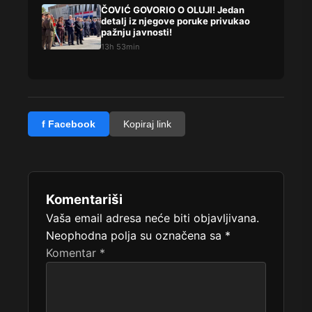
ČOVIĆ GOVORIO O OLUJI! Jedan
detalj iz njegove poruke privukao
pažnju javnosti!
13h 53min
f Facebook
Kopiraj link
Komentariši
Vaša email adresa neće biti objavljivana.
Neophodna polja su označena sa
*
Komentar
*