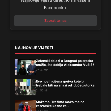
Najnovije vijesti direktno na vašem
Facebooku.
Zapratite nas
NAJNOVIJE VIJESTI
Zelenski dolazi u Beograd po srpsko
oružje, šta dobija Aleksandar Vučić?
2h 49min
Evo novih cijena goriva koje bi
trebale biti na snazi od idućeg utorka
2h 52min
Možemo: Tražimo maksimalne
zatvorske kazne za…
2h 55min