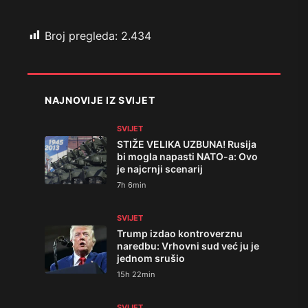
Broj pregleda:
2.434
NAJNOVIJE IZ SVIJET
SVIJET
STIŽE VELIKA UZBUNA! Rusija
bi mogla napasti NATO-a: Ovo
je najcrnji scenarij
7h 6min
SVIJET
Trump izdao kontroverznu
naredbu: Vrhovni sud već ju je
jednom srušio
15h 22min
SVIJET