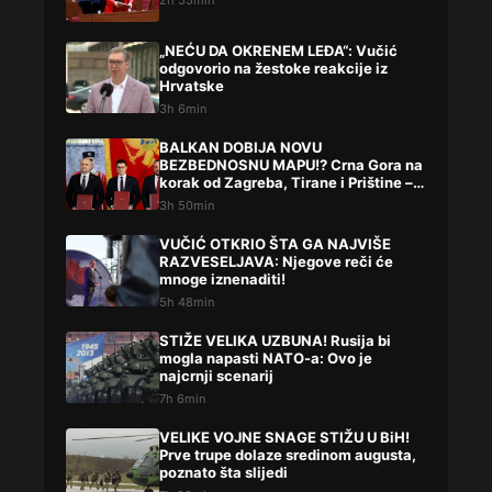
„NEĆU DA OKRENEM LEĐA“: Vučić
odgovorio na žestoke reakcije iz
Hrvatske
3h 6min
BALKAN DOBIJA NOVU
BEZBEDNOSNU MAPU!? Crna Gora na
korak od Zagreba, Tirane i Prištine –
detalji koji su podigli prašinu
3h 50min
VUČIĆ OTKRIO ŠTA GA NAJVIŠE
RAZVESELJAVA: Njegove reči će
mnoge iznenaditi!
5h 48min
STIŽE VELIKA UZBUNA! Rusija bi
mogla napasti NATO-a: Ovo je
najcrnji scenarij
7h 6min
VELIKE VOJNE SNAGE STIŽU U BiH!
Prve trupe dolaze sredinom augusta,
poznato šta slijedi