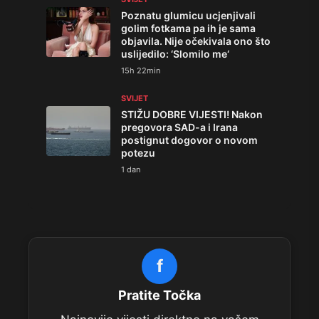
Poznatu glumicu ucjenjivali
golim fotkama pa ih je sama
objavila. Nije očekivala ono što
uslijedilo: ‘Slomilo me‘
15h 22min
SVIJET
STIŽU DOBRE VIJESTI! Nakon
pregovora SAD-a i Irana
postignut dogovor o novom
potezu
1 dan
f
Pratite Točka