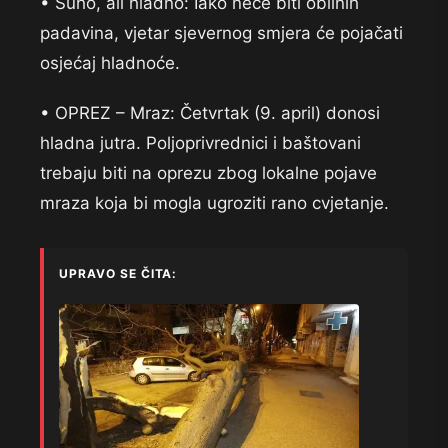
• Suho, ali hladno: Iako neće biti obilnih
padavina, vjetar sjevernog smjera će pojačati
osjećaj hladnoće.
• OPREZ – Mraz: Četvrtak (9. april) donosi
hladna jutra. Poljoprivrednici i baštovani
trebaju biti na oprezu zbog lokalne pojave
mraza koja bi mogla ugroziti rano cvjetanje.
UPRAVO SE ČITA: