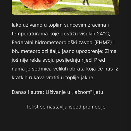
Iako uživamo u toplim sunčevim zracima i
temperaturama koje dostižu visokih 24°C,
Federalni hidrometeorološki zavod (FHMZ) i
bh. meteorolozi šalju jasno upozorenje: Zima
još nije rekla svoju posljednju riječ! Pred
nama je sedmica velikih obrata koja će nas iz
kratkih rukava vratiti u toplije jakne.
Danas i sutra: Uživanje u „lažnom“ ljetu
Tekst se nastavlja ispod promocije