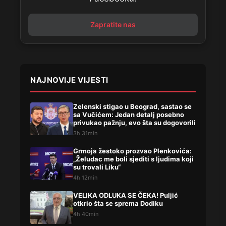
Zapratite nas
NAJNOVIJE VIJESTI
Zelenski stigao u Beograd, sastao se
sa Vučićem: Jedan detalj posebno
privukao pažnju, evo šta su dogovorili
3h 31min
Grmoja žestoko prozvao Plenkovića:
„Želudac me boli sjediti s ljudima koji
su trovali Liku“
4h 12min
VELIKA ODLUKA SE ČEKA! Puljić
otkrio šta se sprema Dodiku
4h 40min