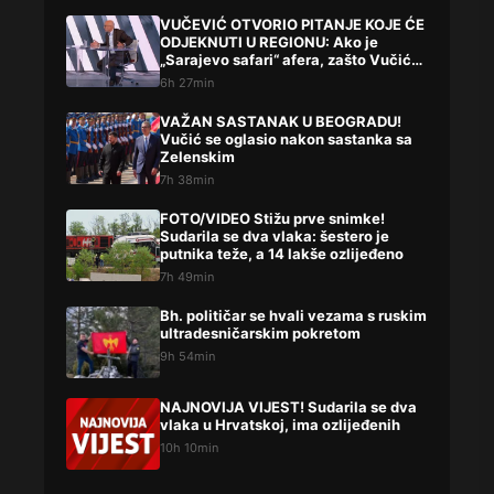
VUČEVIĆ OTVORIO PITANJE KOJE ĆE
ODJEKNUTI U REGIONU: Ako je
„Sarajevo safari“ afera, zašto Vučića
niste procesuirali?!
6h 27min
VAŽAN SASTANAK U BEOGRADU!
Vučić se oglasio nakon sastanka sa
Zelenskim
7h 38min
FOTO/VIDEO Stižu prve snimke!
Sudarila se dva vlaka: šestero je
putnika teže, a 14 lakše ozlijeđeno
7h 49min
Bh. političar se hvali vezama s ruskim
ultradesničarskim pokretom
9h 54min
NAJNOVIJA VIJEST! Sudarila se dva
vlaka u Hrvatskoj, ima ozlijeđenih
10h 10min