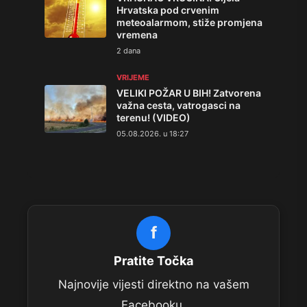
Hrvatska pod crvenim
meteoalarmom, stiže promjena
vremena
2 dana
VRIJEME
VELIKI POŽAR U BIH! Zatvorena
važna cesta, vatrogasci na
terenu! (VIDEO)
05.08.2026. u 18:27
f
Pratite Točka
Najnovije vijesti direktno na vašem
Facebooku.