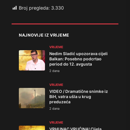
Broj pregleda:
3.330
NAJNOVIJE IZ VRIJEME
VRIJEME
Nedim Sladić upozorava cijeli
Balkan: Posebno podcrtao
period do 12. avgusta
2 dana
VRIJEME
VIDEO / Dramatične snimke iz
BiH, vatra ušla u krug
preduzeća
2 dana
VRIJEME
VRHUNAC VRUĆINA! Cijela