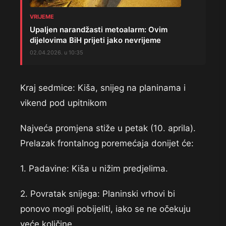
VRIJEME
Upaljen narandžasti metoalarm: Ovim
dijelovima BiH prijeti jako nevrijeme
02.04.2026. u 10:35
Kraj sedmice: Kiša, snijeg na planinama i
vikend pod upitnikom
Najveća promjena stiže u petak (10. aprila).
Prelazak frontalnog poremećaja donijet će:
1. Padavine: Kiša u nižim predjelima.
2. Povratak snijega: Planinski vrhovi bi
ponovo mogli pobijeliti, iako se ne očekuju
veće količine.