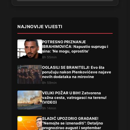
NAJNOVIJE VIJESTI
POTRESNO PRIZNANJE
IBRAHIMOVIĆA: Napustio suprugu i
sina: ‘Ne mogu, oprostite’
8h 55min
OGLASILI SE BRANITELJI: Evo šta
poručuju nakon Plenkovićeve najave
novih dodataka na mirovine
8h 59min
VELIKI POŽAR U BIH! Zatvorena
važna cesta, vatrogasci na terenu!
(VIDEO)
9h 14min
SLADIĆ UPOZORIO GRAĐANE!
“Nemojte se iznenaditi”: Detaljno
prognozirao august i septembar