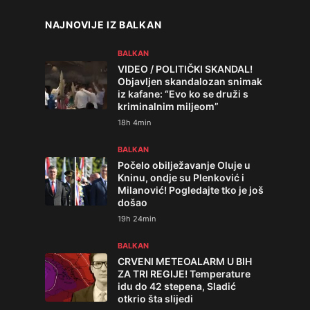
NAJNOVIJE IZ BALKAN
BALKAN
VIDEO / POLITIČKI SKANDAL!
Objavljen skandalozan snimak
iz kafane: “Evo ko se druži s
kriminalnim miljeom”
18h 4min
BALKAN
Počelo obilježavanje Oluje u
Kninu, ondje su Plenković i
Milanović! Pogledajte tko je još
došao
19h 24min
BALKAN
CRVENI METEOALARM U BIH
ZA TRI REGIJE! Temperature
idu do 42 stepena, Sladić
otkrio šta slijedi