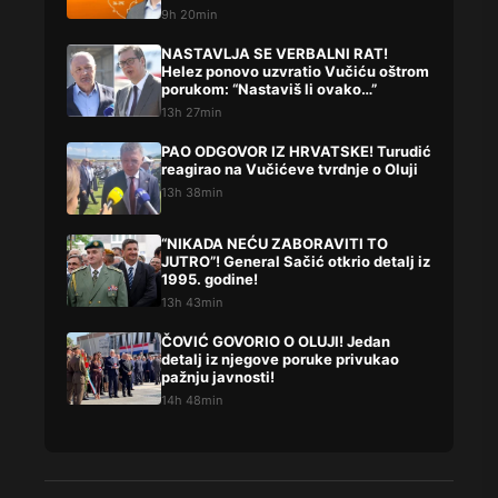
9h 20min
NASTAVLJA SE VERBALNI RAT!
Helez ponovo uzvratio Vučiću oštrom
porukom: “Nastaviš li ovako…”
13h 27min
PAO ODGOVOR IZ HRVATSKE! Turudić
reagirao na Vučićeve tvrdnje o Oluji
13h 38min
“NIKADA NEĆU ZABORAVITI TO
JUTRO”! General Sačić otkrio detalj iz
1995. godine!
13h 43min
ČOVIĆ GOVORIO O OLUJI! Jedan
detalj iz njegove poruke privukao
pažnju javnosti!
14h 48min