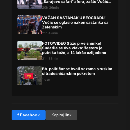
„Sarajevo safari“ afera, zašto Vučića
niste procesuirali?!
20h 36min
VAŽAN SASTANAK U BEOGRADU!
Vučić se oglasio nakon sastanka sa
Zelenskim
21h 47min
FOTO/VIDEO Stižu prve snimke!
Sudarila se dva vlaka: šestero je
putnika teže, a 14 lakše ozlijeđeno
21h 58min
Bh. političar se hvali vezama s ruskim
ultradesničarskim pokretom
1 dan
f Facebook
Kopiraj link