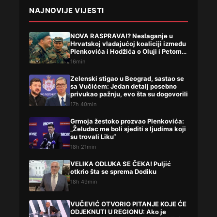
NAJNOVIJE VIJESTI
NOVA RASPRAVA!? Neslaganje u
Hrvatskoj vladajućoj koaliciji između
Plenkovića i Hodžića o Oluji i Petom
korpusu ARBIH!
16min
Zelenski stigao u Beograd, sastao se
sa Vučićem: Jedan detalj posebno
privukao pažnju, evo šta su dogovorili
17h 40min
Grmoja žestoko prozvao Plenkovića:
„Želudac me boli sjediti s ljudima koji
su trovali Liku“
18h 21min
VELIKA ODLUKA SE ČEKA! Puljić
otkrio šta se sprema Dodiku
18h 49min
VUČEVIĆ OTVORIO PITANJE KOJE ĆE
ODJEKNUTI U REGIONU: Ako je