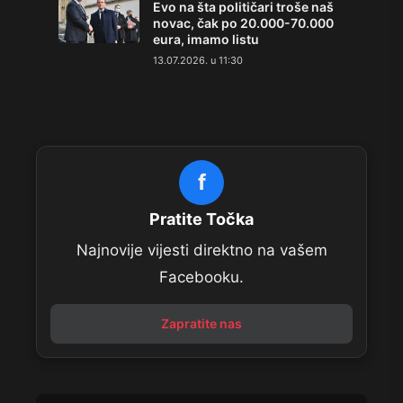
Evo na šta političari troše naš
novac, čak po 20.000-70.000
eura, imamo listu
13.07.2026. u 11:30
f
Pratite Točka
Najnovije vijesti direktno na vašem
Facebooku.
Zapratite nas