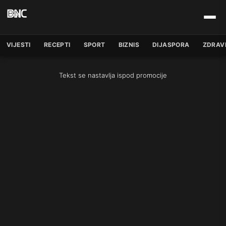
VIJESTI
RECEPTI
SPORT
BIZNIS
DIJASPORA
ZDRAV
Tekst se nastavlja ispod promocije