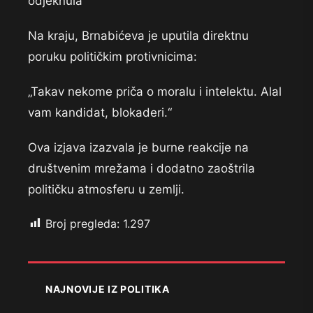
odjeknula
Na kraju, Brnabićeva je uputila direktnu
poruku političkim protivnicima:
„Takav nekome priča o moralu i intelektu. Alal
vam kandidat, blokaderi.“
Ova izjava izazvala je burne reakcije na
društvenim mrežama i dodatno zaoštrila
političku atmosferu u zemlji.
Broj pregleda:
1.297
NAJNOVIJE IZ POLITIKA