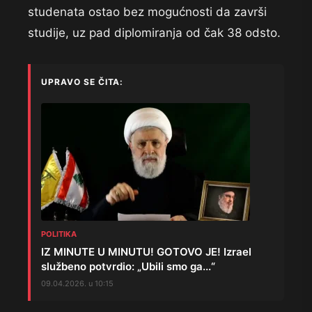
studenata ostao bez mogućnosti da završi
studije, uz pad diplomiranja od čak 38 odsto.
UPRAVO SE ČITA:
POLITIKA
IZ MINUTE U MINUTU! GOTOVO JE! Izrael
službeno potvrdio: „Ubili smo ga...“
09.04.2026. u 10:15