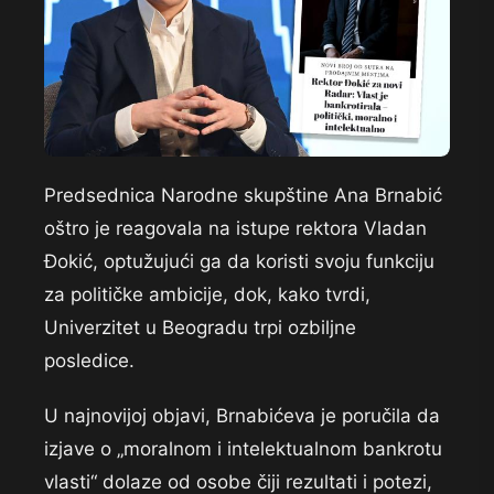
Predsednica Narodne skupštine Ana Brnabić
oštro je reagovala na istupe rektora Vladan
Đokić, optužujući ga da koristi svoju funkciju
za političke ambicije, dok, kako tvrdi,
Univerzitet u Beogradu trpi ozbiljne
posledice.
U najnovijoj objavi, Brnabićeva je poručila da
izjave o „moralnom i intelektualnom bankrotu
vlasti“ dolaze od osobe čiji rezultati i potezi,