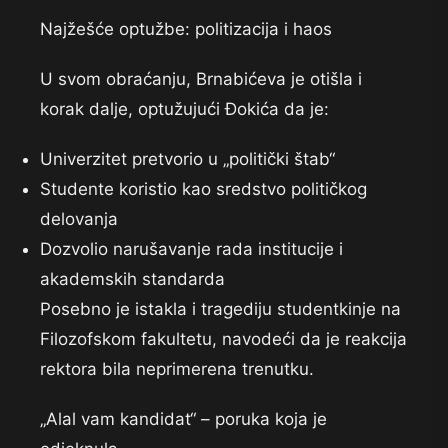
Najžešće optužbe: politizacija i haos
U svom obraćanju, Brnabićeva je otišla i
korak dalje, optužujući Đokića da je:
Univerzitet pretvorio u „politički štab“
Studente koristio kao sredstvo političkog
delovanja
Dozvolio narušavanje rada institucije i
akademskih standarda
Posebno je istakla i tragediju studentkinje na
Filozofskom fakultetu, navodeći da je reakcija
rektora bila neprimerena trenutku.
„Alal vam kandidat“ – poruka koja je