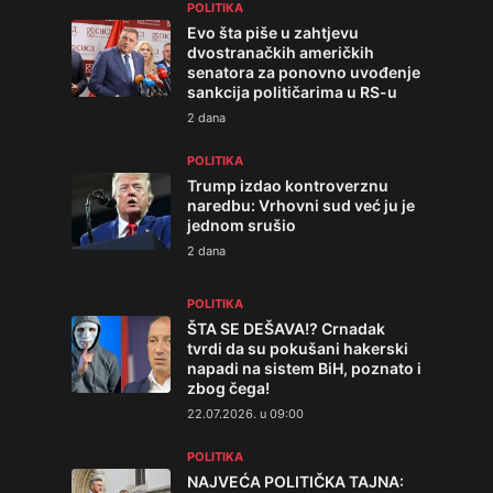
POLITIKA
Evo šta piše u zahtjevu
dvostranačkih američkih
senatora za ponovno uvođenje
sankcija političarima u RS-u
2 dana
POLITIKA
Trump izdao kontroverznu
naredbu: Vrhovni sud već ju je
jednom srušio
2 dana
POLITIKA
ŠTA SE DEŠAVA!? Crnadak
tvrdi da su pokušani hakerski
napadi na sistem BiH, poznato i
zbog čega!
22.07.2026. u 09:00
POLITIKA
NAJVEĆA POLITIČKA TAJNA: