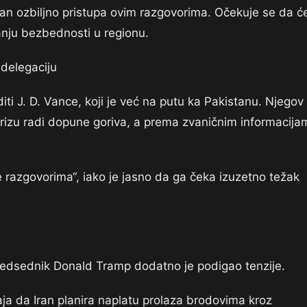
ran ozbiljno pristupa ovim razgovorima. Očekuje se da ć
vanju bezbednosti u regionu.
delegaciju
ti J. D. Vance, koji je već na putu ka Pakistanu. Njegov
arizu radi dopune goriva, a prema zvaničnim informacija
e razgovorima“, iako je jasno da ga čeka izuzetno težak
redsednik Donald Tramp dodatno je podigao tenzije.
ja da Iran planira naplatu prolaza brodovima kroz