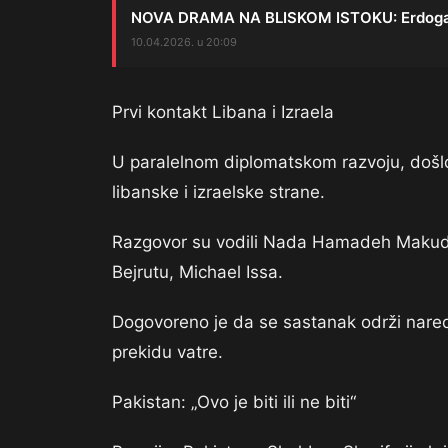
NOVA DRAMA NA BLISKOM ISTOKU: Erdogan b
10.04.2026. u 20:09
Prvi kontakt Libana i Izraela
U paralelnom diplomatskom razvoju, došlo
libanske i izraelske strane.
Razgovor su vodili Nada Hamadeh Makud 
Bejrutu, Michael Issa.
Dogovoreno je da se sastanak održi nared
prekidu vatre.
Pakistan: „Ovo je biti ili ne biti“