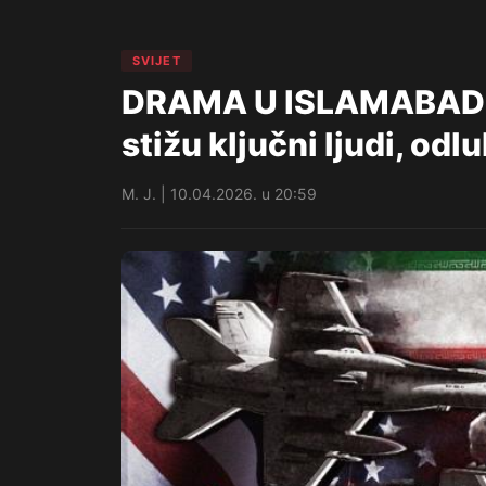
SVIJET
DRAMA U ISLAMABADU! 
stižu ključni ljudi, od
M. J. | 10.04.2026. u 20:59