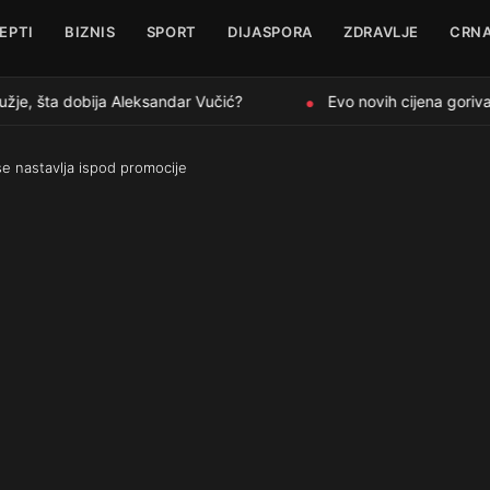
EPTI
BIZNIS
SPORT
DIJASPORA
ZDRAVLJE
CRNA
je, šta dobija Aleksandar Vučić?
Evo novih cijena goriva 
●
se nastavlja ispod promocije