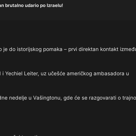
rutalno udario po Izraelu!
 je do istorijskog pomaka – prvi direktan kontakt izmeđ
i Yechiel Leiter, uz učešće američkog ambasadora u
ne nedelje u Vašingtonu, gde će se razgovarati o trajn