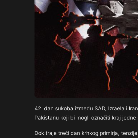
42. dan sukoba između SAD, Izraela i Irana
Pakistanu koji bi mogli označiti kraj jedn
Dok traje treći dan krhkog primirja, tenzije 