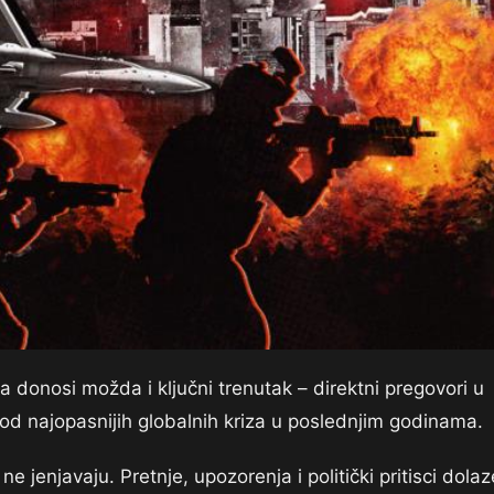
 donosi možda i ključni trenutak – direktni pregovori u
e od najopasnijih globalnih kriza u poslednjim godinama.
ne jenjavaju. Pretnje, upozorenja i politički pritisci dolaz