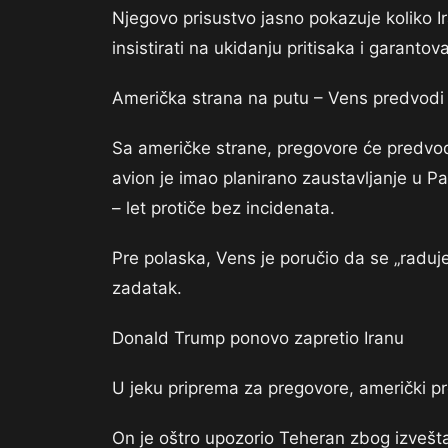
Njegovo prisustvo jasno pokazuje koliko I
insistirati na ukidanju pritisaka i garanto
Američka strana na putu – Vens predvodi 
Sa američke strane, pregovore će predvodi
avion je imao planirano zaustavljanje u P
– let protiče bez incidenata.
Pre polaska, Vens je poručio da se „raduj
zadatak.
Donald Trump ponovo zapretio Iranu
U jeku priprema za pregovore, američki p
On je oštro upozorio Teheran zbog izvešta