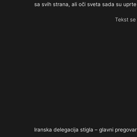
sa svih strana, ali oči sveta sada su uprt
Tekst se 
Iranska delegacija stigla – glavni pregova