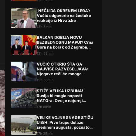
12h 57min
„NEĆU DA OKRENEM LEĐA“:
Vučić odgovorio na žestoke
reakcije iz Hrvatske
13h 8min
BALKAN DOBIJA NOVU
BEZBEDNOSNU MAPU!? Crna
Gora na korak od Zagreba,
Tirane i Prištine – detalji koji
13h 53min
su podigli prašinu
VUČIĆ OTKRIO ŠTA GA
NAJVIŠE RAZVESELJAVA:
Njegove reči će mnoge
iznenaditi!
15h 50min
STIŽE VELIKA UZBUNA!
Rusija bi mogla napasti
NATO-a: Ovo je najcrnji
scenarij
17h 8min
VELIKE VOJNE SNAGE STIŽU
U BiH! Prve trupe dolaze
sredinom augusta, poznato
šta slijedi
17h 25min