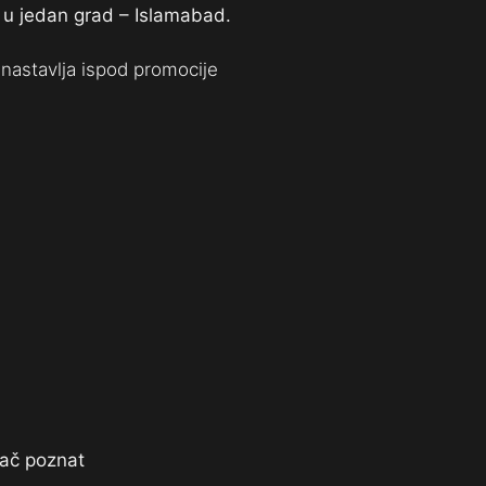
e u jedan grad – Islamabad.
nastavlja ispod promocije
rač poznat