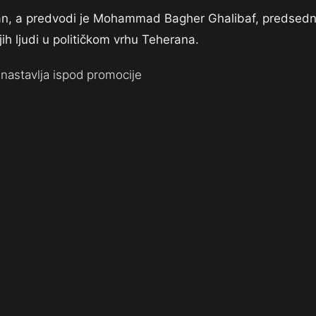
tan, a predvodi je Mohammad Bagher Ghalibaf, predsedn
jih ljudi u političkom vrhu Teherana.
nastavlja ispod promocije