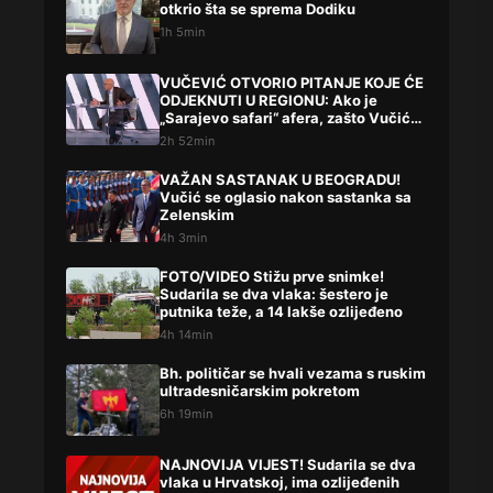
otkrio šta se sprema Dodiku
1h 5min
VUČEVIĆ OTVORIO PITANJE KOJE ĆE
ODJEKNUTI U REGIONU: Ako je
„Sarajevo safari“ afera, zašto Vučića
niste procesuirali?!
2h 52min
VAŽAN SASTANAK U BEOGRADU!
Vučić se oglasio nakon sastanka sa
Zelenskim
4h 3min
FOTO/VIDEO Stižu prve snimke!
Sudarila se dva vlaka: šestero je
putnika teže, a 14 lakše ozlijeđeno
4h 14min
Bh. političar se hvali vezama s ruskim
ultradesničarskim pokretom
6h 19min
NAJNOVIJA VIJEST! Sudarila se dva
vlaka u Hrvatskoj, ima ozlijeđenih