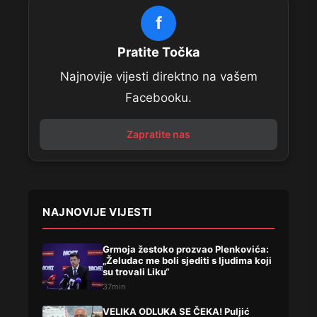
f
Pratite Točka
Najnovije vijesti direktno na vašem
Facebooku.
Zapratite nas
NAJNOVIJE VIJESTI
Grmoja žestoko prozvao Plenkovića:
„Želudac me boli sjediti s ljudima koji
su trovali Liku“
37min
VELIKA ODLUKA SE ČEKA! Puljić