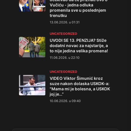
Vučiću - jedna odluka
promenila sve u poslednjem
trenutku
13.06.2026. u 01:31
UNCATEGORIZED
UVODI SE 13. PENZIJA? Stiže
dodatni novac za najstarije, a
to nije jedina velika promena!
11.06.2026. u 22:10
UNCATEGORIZED
VIDEO Viktor Šimunić kroz
suze nakon dolaska USKOK-a:
"Mama mi je bolesna, a USKOK
joj je…”
10.06.2026. u 09:40