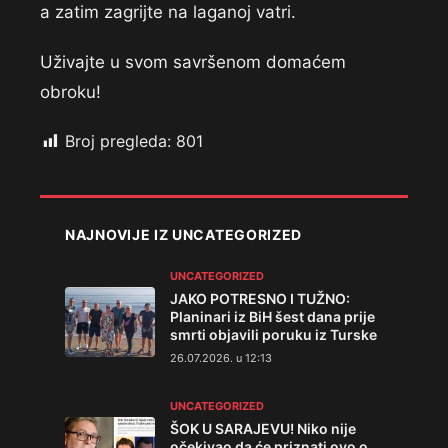
a zatim zagrijte na laganoj vatri.
Uživajte u svom savršenom domaćem
obroku!
Broj pregleda:
801
NAJNOVIJE IZ UNCATEGORIZED
UNCATEGORIZED
JAKO POTRESNO I TUŽNO:
Planinari iz BiH šest dana prije
smrti objavili poruku iz Turske
26.07.2026. u 12:13
UNCATEGORIZED
ŠOK U SARAJEVU! Niko nije
očekivao da će priznati ovo o