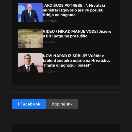
„AKO BUDE POTREBE…“: Hrvatski
ministar izgovorio jezivu poruku,
Srbija na nogama
2h 17min
VIDEO / NIKAD MANJE VODE! Jezero
u BiH potpuno presušilo
2h 24min
NOVI NAPAD IZ SRBIJE! Vučićev
tabloid žestoko udario na Hrvatsku:
“Imate dijagnozu i bolest”
2h 25min
f Facebook
Kopiraj link