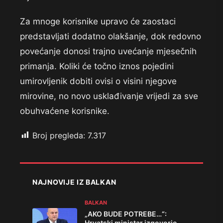
Za mnoge korisnike upravo će zaostaci
predstavljati dodatno olakšanje, dok redovno
povećanje donosi trajno uvećanje mjesečnih
primanja. Koliki će točno iznos pojedini
umirovljenik dobiti ovisi o visini njegove
mirovine, no novo usklađivanje vrijedi za sve
obuhvaćene korisnike.
Broj pregleda:
7.317
NAJNOVIJE IZ BALKAN
BALKAN
„AKO BUDE POTREBE…“:
Hrvatski ministar izgovorio