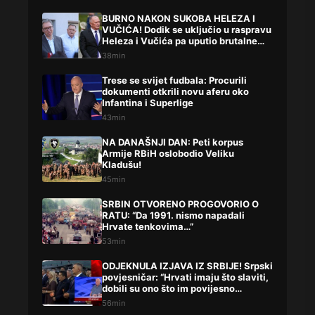
BURNO NAKON SUKOBA HELEZA I
VUČIĆA! Dodik se uključio u raspravu
Heleza i Vučića pa uputio brutalne
uvrede
38min
Trese se svijet fudbala: Procurili
dokumenti otkrili novu aferu oko
Infantina i Superlige
43min
NA DANAŠNJI DAN: Peti korpus
Armije RBiH oslobodio Veliku
Kladušu!
45min
SRBIN OTVORENO PROGOVORIO O
RATU: “Da 1991. nismo napadali
Hrvate tenkovima…”
53min
ODJEKNULA IZJAVA IZ SRBIJE! Srpski
povjesničar: “Hrvati imaju što slaviti,
dobili su ono što im povijesno
pripada”
56min