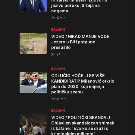
jezivu poruku, Srbija na
nogama
2h 17min
BALKAN
VIDEO / NIKAD MANJE VODE!
Jezero u BiH potpuno
presušilo
2h 24min
BALKAN
ODLUČIO HOĆE LI SE VIŠE
KANDIDIRATI? Milanović otkrio
plan do 2030. koji mijenja
političku scenu
2h 40min
BALKAN
VIDEO / POLITIČKI SKANDAL!
Objavljen skandalozan snimak
iz kafane: “Evo ko se druži s
kriminalnim miljeom”