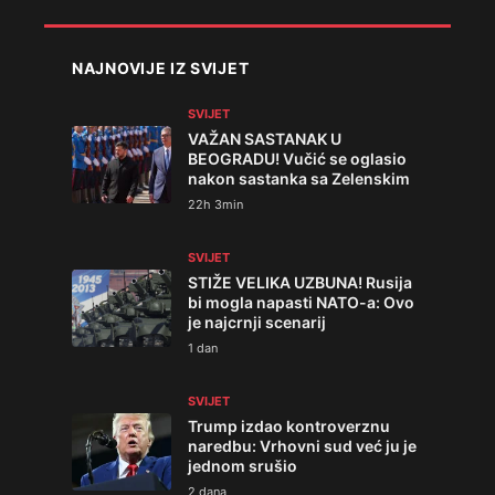
NAJNOVIJE IZ SVIJET
SVIJET
VAŽAN SASTANAK U
BEOGRADU! Vučić se oglasio
nakon sastanka sa Zelenskim
22h 3min
SVIJET
STIŽE VELIKA UZBUNA! Rusija
bi mogla napasti NATO-a: Ovo
je najcrnji scenarij
1 dan
SVIJET
Trump izdao kontroverznu
naredbu: Vrhovni sud već ju je
jednom srušio
2 dana