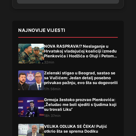
NAJNOVIJE VIJESTI
NOVA RASPRAVA!? Neslaganje u
Hrvatskoj vladajućoj koaliciji između
Plenkovića i Hodžića o Oluji i Petom
korpusu ARBIH!
32min
Zelenski stigao u Beograd, sastao se
sa Vučićem: Jedan detalj posebno
privukao pažnju, evo šta su dogovorili
17h 56min
Grmoja žestoko prozvao Plenkovića:
„Želudac me boli sjediti s ljudima koji
su trovali Liku“
18h 37min
VELIKA ODLUKA SE ČEKA! Puljić
otkrio šta se sprema Dodiku