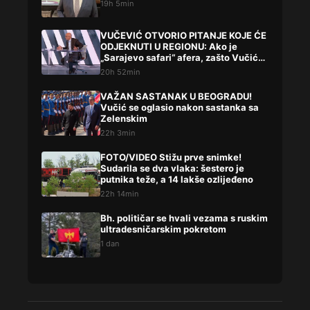
19h 5min
VUČEVIĆ OTVORIO PITANJE KOJE ĆE
ODJEKNUTI U REGIONU: Ako je
„Sarajevo safari“ afera, zašto Vučića
niste procesuirali?!
20h 52min
VAŽAN SASTANAK U BEOGRADU!
Vučić se oglasio nakon sastanka sa
Zelenskim
22h 3min
FOTO/VIDEO Stižu prve snimke!
Sudarila se dva vlaka: šestero je
putnika teže, a 14 lakše ozlijeđeno
22h 14min
Bh. političar se hvali vezama s ruskim
ultradesničarskim pokretom
1 dan