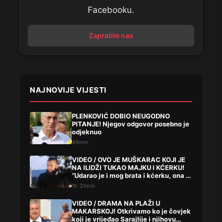
Facebooku.
Zapratite nas
NAJNOVIJE VIJESTI
PLENKOVIĆ DOBIO NEUGODNO
PITANJE! Njegov odgovor posebno je
odjeknuo
49min
VIDEO / OVO JE MUŠKARAC KOJI JE
NA ILIDŽI TUKAO MAJKU I KĆERKU!
“Udarao je i mog brata i kćerku, ona je
bila teško bolesna…”
1h 31min
VIDEO / DRAMA NA PLAŽI U
MAKARSKOJ! Otkrivamo ko je čovjek
koji je vrijeđao Sarajlije i njihovu