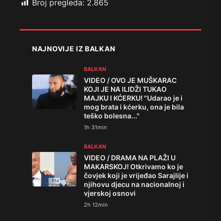
Broj pregleda:
2.865
NAJNOVIJE IZ BALKAN
BALKAN
VIDEO / OVO JE MUŠKARAC
KOJI JE NA ILIDŽI TUKAO
MAJKU I KĆERKU! "Udarao je i
mog brata i kćerku, ona je bila
teško bolesna..."
1h 31min
BALKAN
VIDEO / DRAMA NA PLAŽI U
MAKARSKOJ! Otkrivamo ko je
čovjek koji je vrijeđao Sarajlije i
njihovu djecu na nacionalnoj i
vjerskoj osnovi
2h 12min