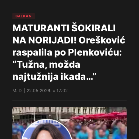
BALKAN
MATURANTI ŠOKIRALI
NA NORIJADI! Orešković
raspalila po Plenkoviću:
“Tužna, možda
najtužnija ikada…”
M. D. | 22.05.2026. u 17:02