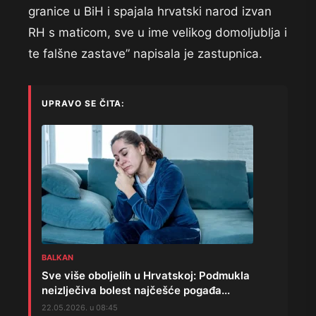
granice u BiH i spajala hrvatski narod izvan
RH s maticom, sve u ime velikog domoljublja i
te falšne zastave” napisala je zastupnica.
UPRAVO SE ČITA:
BALKAN
Sve više oboljelih u Hrvatskoj: Podmukla
neizlječiva bolest najčešće pogađa...
22.05.2026. u 08:45