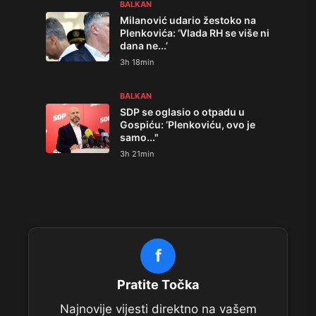
BALKAN
Milanović udario žestoko na
Plenkovića: ‘Vlada RH se više ni
dana ne...’
3h 18min
BALKAN
SDP se oglasio o otpadu u
Gospiću: ‘Plenkoviću, ovo je
samo..."
3h 21min
f
Pratite Točka
Najnovije vijesti direktno na vašem