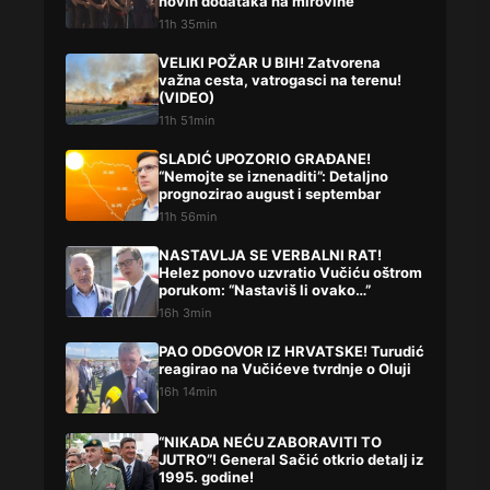
novih dodataka na mirovine
11h 35min
VELIKI POŽAR U BIH! Zatvorena
važna cesta, vatrogasci na terenu!
(VIDEO)
11h 51min
SLADIĆ UPOZORIO GRAĐANE!
“Nemojte se iznenaditi”: Detaljno
prognozirao august i septembar
11h 56min
NASTAVLJA SE VERBALNI RAT!
Helez ponovo uzvratio Vučiću oštrom
porukom: “Nastaviš li ovako…”
16h 3min
PAO ODGOVOR IZ HRVATSKE! Turudić
reagirao na Vučićeve tvrdnje o Oluji
16h 14min
“NIKADA NEĆU ZABORAVITI TO
JUTRO”! General Sačić otkrio detalj iz
1995. godine!