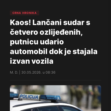
CRNA HRONIKA
Kaos! Lančani sudar s
četvero ozlijeđenih,
putnicu udario
automobil dok je stajala
izvan vozila
M. D. | 30.05.2026. u 08:36