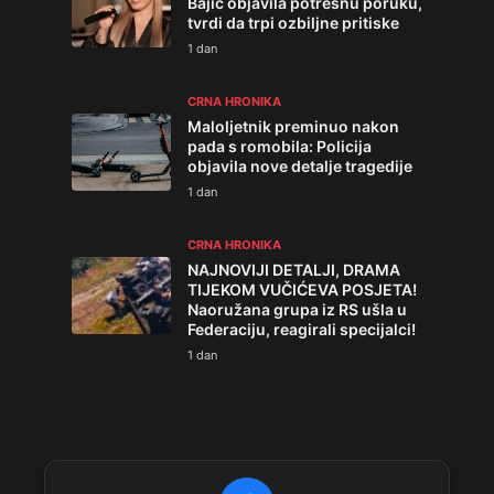
Bajić objavila potresnu poruku,
tvrdi da trpi ozbiljne pritiske
1 dan
CRNA HRONIKA
Maloljetnik preminuo nakon
pada s romobila: Policija
objavila nove detalje tragedije
1 dan
CRNA HRONIKA
NAJNOVIJI DETALJI, DRAMA
TIJEKOM VUČIĆEVA POSJETA!
Naoružana grupa iz RS ušla u
Federaciju, reagirali specijalci!
1 dan