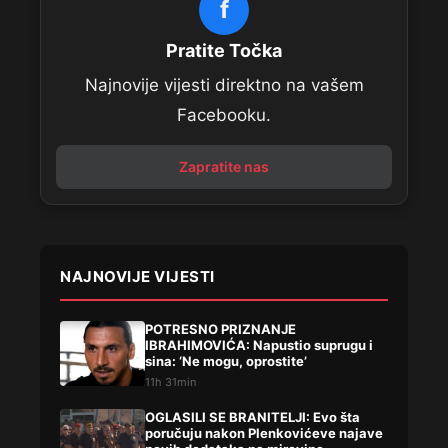
f
Pratite Točka
Najnovije vijesti direktno na vašem
Facebooku.
Zapratite nas
NAJNOVIJE VIJESTI
POTRESNO PRIZNANJE
IBRAHIMOVIĆA: Napustio suprugu i
sina: ‘Ne mogu, oprostite’
11h 31min
OGLASILI SE BRANITELJI: Evo šta
poručuju nakon Plenkovićeve najave