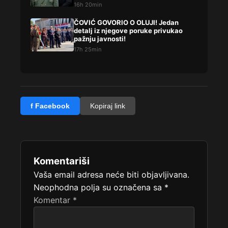
16h 20min
ČOVIĆ GOVORIO O OLUJI! Jedan
detalj iz njegove poruke privukao
pažnju javnosti!
17h 25min
f Facebook
Kopiraj link
Komentariši
Vaša email adresa neće biti objavljivana.
Neophodna polja su označena sa
*
Komentar
*