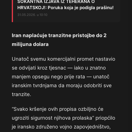
ŠOKANTNA IZJAVA IZ TEHERANA O
HRVATSKOJ!: Poruka koja je podigla prašinu!
31.05.2026. u 10:10
Iran naplaćuje tranzitne pristojbe do 2
milijuna dolara
Unatoč svemu komercijalni promet nastavio
se odvijati kroz tjesnac — iako u znatno
manjem opsegu nego prije rata — unatoč
iranskim tvrdnjama da moraju odobriti sve
tranzite.
“Svako kršenje ovih propisa ozbiljno će
ugroziti sigurnost njihova prolaska” priopćilo
je iransko združeno vojno zapovjedništvo,