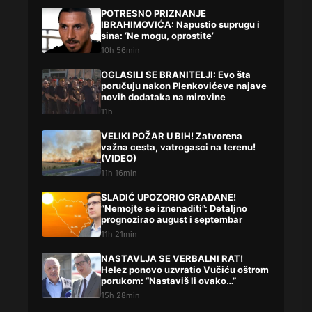
POTRESNO PRIZNANJE
IBRAHIMOVIĆA: Napustio suprugu i
sina: ‘Ne mogu, oprostite’
10h 56min
OGLASILI SE BRANITELJI: Evo šta
poručuju nakon Plenkovićeve najave
novih dodataka na mirovine
11h
VELIKI POŽAR U BIH! Zatvorena
važna cesta, vatrogasci na terenu!
(VIDEO)
11h 16min
SLADIĆ UPOZORIO GRAĐANE!
“Nemojte se iznenaditi”: Detaljno
prognozirao august i septembar
11h 21min
NASTAVLJA SE VERBALNI RAT!
Helez ponovo uzvratio Vučiću oštrom
porukom: “Nastaviš li ovako…”
15h 28min