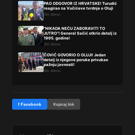
PAO ODGOVOR IZ HRVATSKE! Turudić
reagirao na Vučićeve tvrdnje o Oluji
15h 39min
“NIKADA NEĆU ZABORAVITI TO
JUTRO”! General Sačić otkrio detalj iz
1995. godine!
15h 45min
ČOVIĆ GOVORIO O OLUJI! Jedan
detalj iz njegove poruke privukao
pažnju javnosti!
16h 49min
f Facebook
Kopiraj link