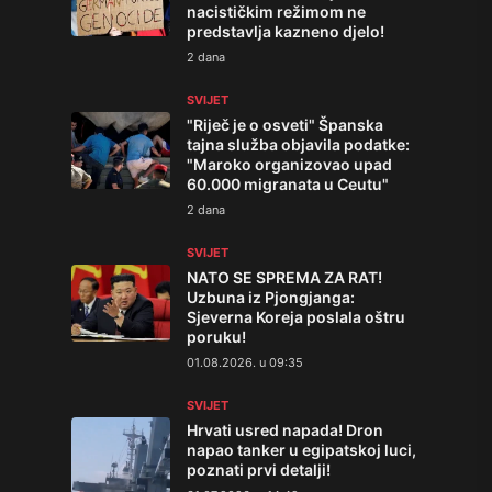
nacističkim režimom ne
predstavlja kazneno djelo!
2 dana
SVIJET
"Riječ je o osveti" Španska
tajna služba objavila podatke:
"Maroko organizovao upad
60.000 migranata u Ceutu"
2 dana
SVIJET
NATO SE SPREMA ZA RAT!
Uzbuna iz Pjongjanga:
Sjeverna Koreja poslala oštru
poruku!
01.08.2026. u 09:35
SVIJET
Hrvati usred napada! Dron
napao tanker u egipatskoj luci,
poznati prvi detalji!