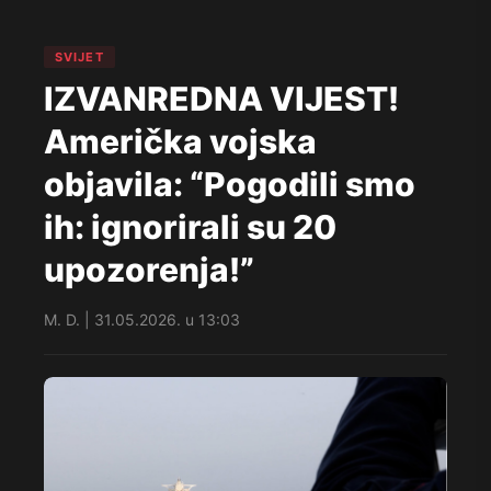
SVIJET
IZVANREDNA VIJEST!
Američka vojska
objavila: “Pogodili smo
ih: ignorirali su 20
upozorenja!”
M. D. | 31.05.2026. u 13:03