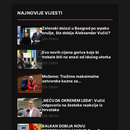
NAJNOVIJE VIJESTI
Zelenski dolazi u Beograd po srpsko
oružje, šta dobija Aleksandar Vučić?
12h 20min
Evo novih cijena goriva koje bi
trebale biti na snazi od idućeg utorka
12h 22min
Možemo: Tražimo maksimalne
zatvorske kazne za…
12h 25min
„NEĆU DA OKRENEM LEĐA“: Vučić
odgovorio na žestoke reakcije iz
Hrvatske
12h 36min
BALKAN DOBIJA NOVU