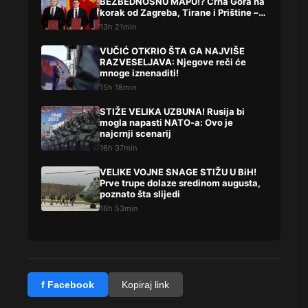
BEZBEDNOSNU MAPU!? Crna Gora na
korak od Zagreba, Tirane i Prištine –
detalji koji su podigli prašinu
13h 21min
VUČIĆ OTKRIO ŠTA GA NAJVIŠE
RAZVESELJAVA: Njegove reči će
mnoge iznenaditi!
15h 18min
STIŽE VELIKA UZBUNA! Rusija bi
mogla napasti NATO-a: Ovo je
najcrnji scenarij
16h 37min
VELIKE VOJNE SNAGE STIŽU U BiH!
Prve trupe dolaze sredinom augusta,
poznato šta slijedi
16h 53min
f Facebook
Kopiraj link