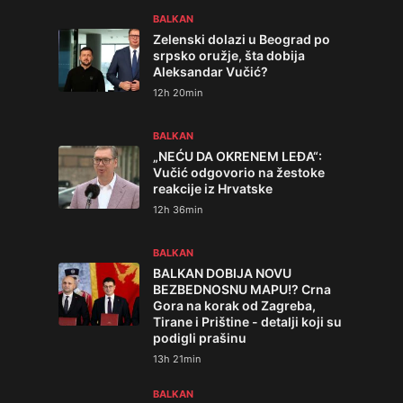
BALKAN
Zelenski dolazi u Beograd po
srpsko oružje, šta dobija
Aleksandar Vučić?
12h 20min
BALKAN
„NEĆU DA OKRENEM LEĐA“:
Vučić odgovorio na žestoke
reakcije iz Hrvatske
12h 36min
BALKAN
BALKAN DOBIJA NOVU
BEZBEDNOSNU MAPU!? Crna
Gora na korak od Zagreba,
Tirane i Prištine - detalji koji su
podigli prašinu
13h 21min
BALKAN