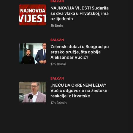
BALKAN
NAJNOVIJA VIJEST! Sudarila
se dva vlaka u Hrvatskoj, ima
ozlijeđenih
1h 8min
BALKAN
Zelenski dolazi u Beograd po
srpsko oružje, šta dobija
Aleksandar Vučić?
17h 18min
BALKAN
„NEĆU DA OKRENEM LEĐA“:
Vučić odgovorio na žestoke
reakcije iz Hrvatske
17h 34min