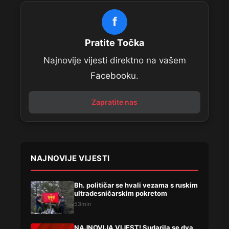
f
Pratite Točka
Najnovije vijesti direktno na vašem
Facebooku.
Zapratite nas
NAJNOVIJE VIJESTI
Bh. političar se hvali vezama s ruskim
ultradesničarskim pokretom
53min
NAJNOVIJA VIJEST! Sudarila se dva