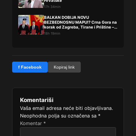
Hrvatske
17h 34min
BALKAN DOBIJA NOVU
BEZBEDNOSNU MAPU!? Crna Gora na
korak od Zagreba, Tirane i Prištine –
detalji koji su podigli prašinu
18h 19min
f Facebook
Kopiraj link
Komentariši
Vaša email adresa neće biti objavljivana.
Neophodna polja su označena sa
*
Komentar
*