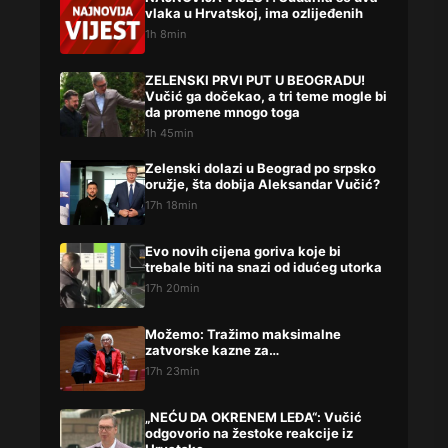
vlaka u Hrvatskoj, ima ozlijeđenih
1h 8min
ZELENSKI PRVI PUT U BEOGRADU!
Vučić ga dočekao, a tri teme mogle bi
da promene mnogo toga
1h 45min
Zelenski dolazi u Beograd po srpsko
oružje, šta dobija Aleksandar Vučić?
17h 18min
Evo novih cijena goriva koje bi
trebale biti na snazi od idućeg utorka
17h 20min
Možemo: Tražimo maksimalne
zatvorske kazne za…
17h 23min
„NEĆU DA OKRENEM LEĐA“: Vučić
odgovorio na žestoke reakcije iz