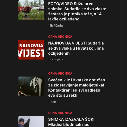
FOTO/VIDEO Stižu prve
snimke! Sudarila se dva vlaka:
šestero je putnika teže, a 14
lakše ozlijeđeno
11h 10min
CRNA HRONIKA
NAJNOVIJA VIJEST! Sudarila
se dva vlaka u Hrvatskoj, ima
ozlijeđenih
13h 31min
CRNA HRONIKA
Svećenik iz Hrvatske optužen
za zlostavljanje maloljetnika!
Kontaktirani su svi nadležni,
evo što su rekli
1 dan
CRNA HRONIKA
SNIMKA IZAZVALA ŠOK!
Mladići bludničili nad