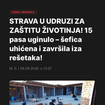
CRNA HRONIKA
STRAVA U UDRUZI ZA
ZAŠTITU ŽIVOTINJA! 15
pasa uginulo – šefica
uhićena i završila iza
rešetaka!
M. D. | 06.06.2026. u 13:27