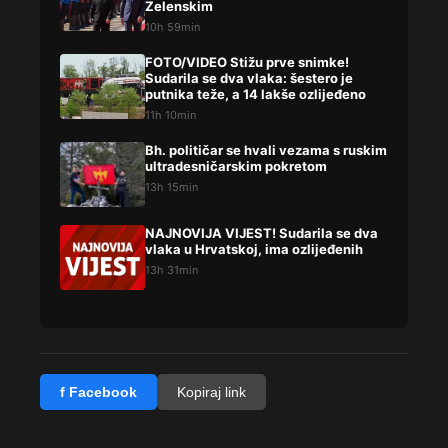
Zelenskim
10h 59min
FOTO/VIDEO Stižu prve snimke!
Sudarila se dva vlaka: šestero je
putnika teže, a 14 lakše ozlijeđeno
11h 10min
Bh. političar se hvali vezama s ruskim
ultradesničarskim pokretom
13h 15min
NAJNOVIJA VIJEST! Sudarila se dva
vlaka u Hrvatskoj, ima ozlijeđenih
13h 31min
f Facebook
Kopiraj link