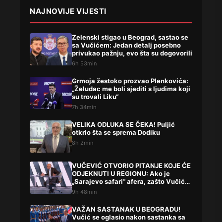
NAJNOVIJE VIJESTI
Zelenski stigao u Beograd, sastao se
sa Vučićem: Jedan detalj posebno
privukao pažnju, evo šta su dogovorili
6h 53min
Grmoja žestoko prozvao Plenkovića:
„Želudac me boli sjediti s ljudima koji
su trovali Liku“
7h 34min
VELIKA ODLUKA SE ČEKA! Puljić
otkrio šta se sprema Dodiku
8h 2min
VUČEVIĆ OTVORIO PITANJE KOJE ĆE
ODJEKNUTI U REGIONU: Ako je
„Sarajevo safari“ afera, zašto Vučića
niste procesuirali?!
9h 48min
VAŽAN SASTANAK U BEOGRADU!
Vučić se oglasio nakon sastanka sa