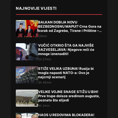
NAJNOVIJE VIJESTI
BALKAN DOBIJA NOVU
BEZBEDNOSNU MAPU!? Crna Gora na
korak od Zagreba, Tirane i Prištine –
detalji koji su podigli prašinu
29min
VUČIĆ OTKRIO ŠTA GA NAJVIŠE
RAZVESELJAVA: Njegove reči će
mnoge iznenaditi!
2h 27min
STIŽE VELIKA UZBUNA! Rusija bi
mogla napasti NATO-a: Ovo je
najcrnji scenarij
3h 45min
VELIKE VOJNE SNAGE STIŽU U BiH!
Prve trupe dolaze sredinom augusta,
poznato šta slijedi
4h 2min
HAOS U REDOVIMA BLOKADERA!