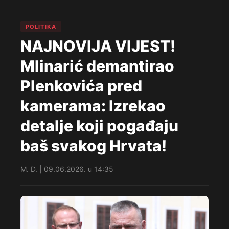
POLITIKA
NAJNOVIJA VIJEST!
Mlinarić demantirao
Plenkovića pred
kamerama: Izrekao
detalje koji pogađaju
baš svakog Hrvata!
M. D. | 09.06.2026. u 14:35