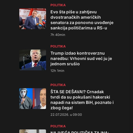
POLITIKA
Evo šta piše u zahtjevu
dvostranačkih američkih
senatora za ponovno uvođenje
sankcija političarima u RS-u
7h 40min
POLITIKA
Trump izdao kontroverznu
naredbu: Vrhovni sud već ju je
jednom srušio
12h 1min
POLITIKA
ŠTA SE DEŠAVA!? Crnadak
tvrdi da su pokušani hakerski
napadi na sistem BiH, poznato i
zbog čega!
22.07.2026. u 09:00
POLITIKA
NAJVEĆA POLITIČKA TAJNA: