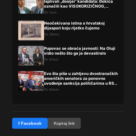
Isplivali „dosijei“ kandidata: Đokića
označili kao VISOKORIZIČNOG,
Lompara potpuno precrtali
5h 1min
Neočekivana istina o hrvatskoj
dijaspori koju rijetko čujemo
5h 39min
Pupovac se obraća javnosti: Na Oluji
vidio nešto što ga je devastiralo
7h 31min
Evo šta piše u zahtjevu dvostranačkih
američkih senatora za ponovno
uvođenje sankcija političarima u RS-
u
7h 40min
f Facebook
Kopiraj link