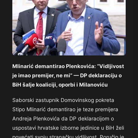
Mlinarić demantirao Plenkovića: “Vidljivost
je imao premijer, ne mi” — DP deklaraciju o
BiH šalje koaliciji, oporbi i Milanoviću
Saborski zastupnik Domovinskog pokreta
Stipo Mlinarić demantirao je teze premijera
Andreja Plenkovića da DP deklaracijom o
uspostavi hrvatske izborne jedinice u BiH želi
povećati svoju stranačku vidljivost. Poručio je