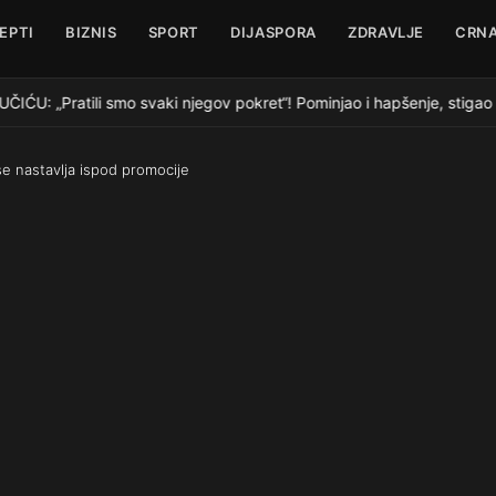
EPTI
BIZNIS
SPORT
DIJASPORA
ZDRAVLJE
CRNA
Pratili smo svaki njegov pokret“! Pominjao i hapšenje, stigao ž
se nastavlja ispod promocije