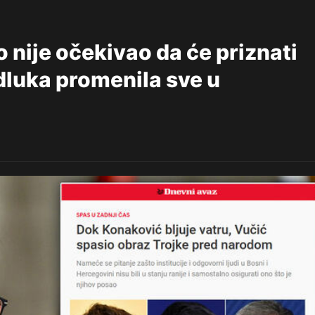
nije očekivao da će priznati
dluka promenila sve u