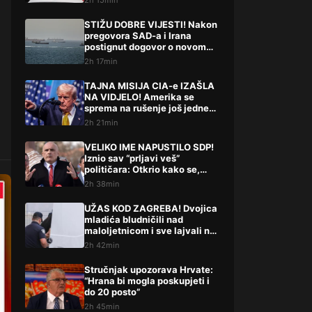
2h 15min
STIŽU DOBRE VIJESTI! Nakon
pregovora SAD-a i Irana
postignut dogovor o novom
potezu
2h 17min
TAJNA MISIJA CIA-e IZAŠLA
NA VIDJELO! Amerika se
sprema na rušenje još jedne
države
2h 21min
VELIKO IME NAPUSTILO SDP!
Iznio sav “prljavi veš”
političara: Otkrio kako se,
kako tvrdi, radi iza leđa
2h 38min
građana
UŽAS KOD ZAGREBA! Dvojica
mladića bludničili nad
maloljetnicom i sve lajvali na
netu: “Stari te gleda u lajvu”
2h 42min
Stručnjak upozorava Hrvate:
“Hrana bi mogla poskupjeti i
do 20 posto”
2h 45min