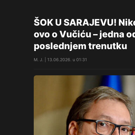
ŠOK U SARAJEVU! Niko 
ovo o Vučiću – jedna o
poslednjem trenutku
M. J. | 13.06.2026. u 01:31