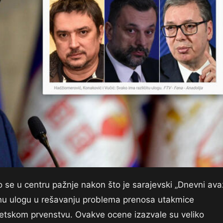
 se u centru pažnje nakon što je sarajevski „Dnevni ava
jnu ulogu u rešavanju problema prenosa utakmice
etskom prvenstvu. Ovakve ocene izazvale su veliko