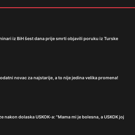
ari iz BiH šest dana prije smrti objavili poruku iz Turske
datni novac za najstarije, a to nije jedina velika promena!
ze nakon dolaska USKOK-a: "Mama mi je bolesna, a USKOK joj