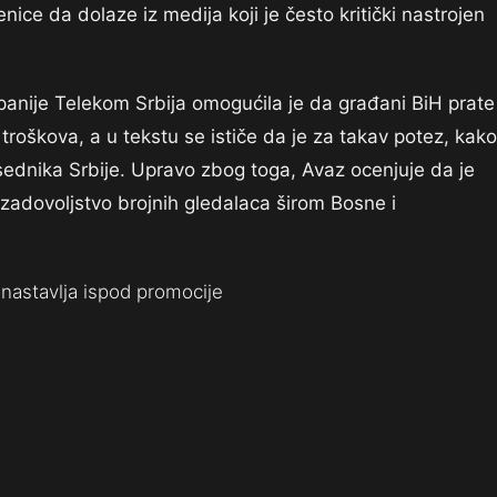
ice da dolaze iz medija koji je često kritički nastrojen
anije Telekom Srbija omogućila je da građani BiH prate
roškova, a u tekstu se ističe da je za takav potez, kako
sednika Srbije. Upravo zbog toga, Avaz ocenjuje da je
zadovoljstvo brojnih gledalaca širom Bosne i
nastavlja ispod promocije