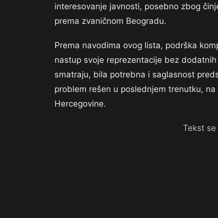
interesovanje javnosti, posebno zbog činjen
prema zvaničnom Beogradu.
Prema navodima ovog lista, podrška komp
nastup svoje reprezentacije bez dodatnih t
smatraju, bila potrebna i saglasnost pred
problem rešen u poslednjem trenutku, na 
Hercegovine.
Tekst se 