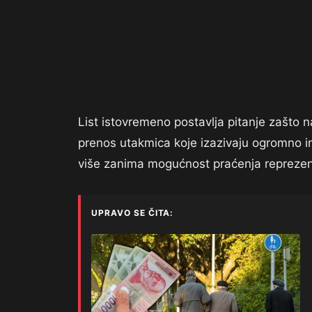
List istovremeno postavlja pitanje zašto n
prenos utakmica koje izazivaju ogromno i
više zanima mogućnost praćenja reprezent
UPRAVO SE ČITA: