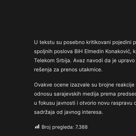
U tekstu su posebno kritikovani pojedini p
spoljnih poslova BiH Elmedin Konaković, ko
Telekom Srbija. Avaz navodi da je upravo
rešenja za prenos utakmice.
Ovakve ocene izazvale su brojne reakcije u
odnosu sarajevskih medija prema predsed
u fokusu javnosti i otvorio novu raspravu o
sadržaja od javnog interesa.
Broj pregleda:
7.388