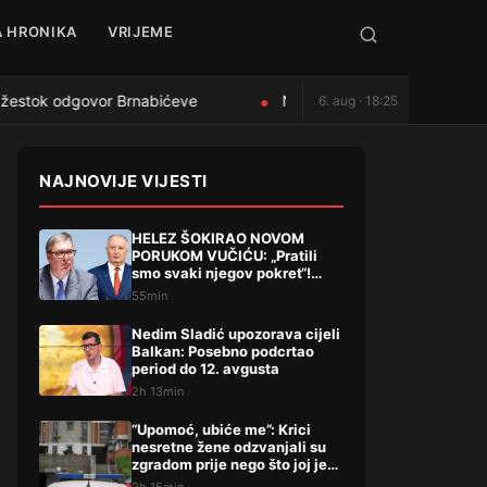
 HRONIKA
VRIJEME
estok odgovor Brnabićeve
Nedim Sladić upozorava cijeli
6. aug · 18:25
●
NAJNOVIJE VIJESTI
HELEZ ŠOKIRAO NOVOM
PORUKOM VUČIĆU: „Pratili
smo svaki njegov pokret“!
Pominjao i hapšenje, stigao
55min
žestok odgovor Brnabićeve
Nedim Sladić upozorava cijeli
Balkan: Posebno podcrtao
period do 12. avgusta
2h 13min
“Upomoć, ubiće me”: Krici
nesretne žene odzvanjali su
zgradom prije nego što joj je
život oduzeo sin