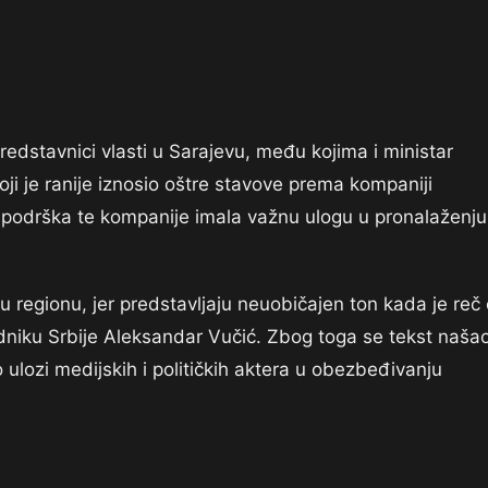
redstavnici vlasti u Sarajevu, među kojima i ministar
ji je ranije iznosio oštre stavove prema kompaniji
 podrška te kompanije imala važnu ulogu u pronalaženju
 regionu, jer predstavljaju neuobičajen ton kada je reč 
niku Srbije Aleksandar Vučić. Zbog toga se tekst naša
 ulozi medijskih i političkih aktera u obezbeđivanju