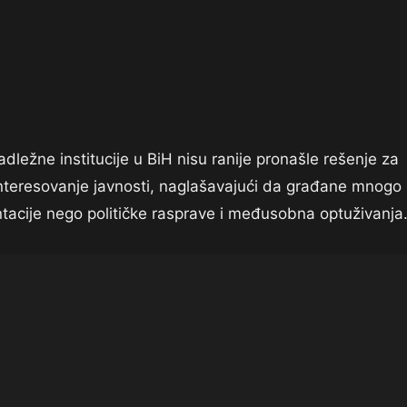
adležne institucije u BiH nisu ranije pronašle rešenje za
nteresovanje javnosti, naglašavajući da građane mnogo
acije nego političke rasprave i međusobna optuživanja