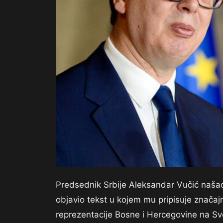
Predsednik Srbije Aleksandar Vučić našao
objavio tekst u kojem mu pripisuje znača
reprezentacije Bosne i Hercegovine na Sv