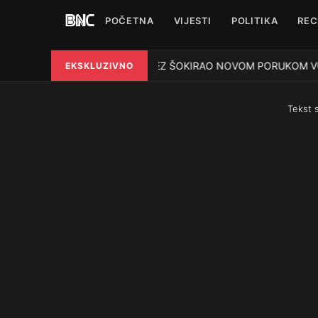
POČETNA
VIJESTI
POLITIKA
REC
HELEZ ŠOKIRAO NOVOM PORUKOM VUČIĆU: „
EKSKLUZIVNO
●
Tekst 