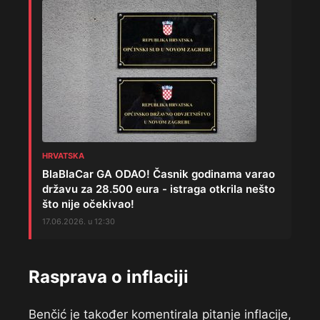
HRVATSKA
BlaBlaCar GA ODAO! Časnik godinama varao
državu za 28.500 eura - istraga otkrila nešto
što nije očekivao!
17.06.2026. u 12:30
Rasprava o inflaciji
Benčić je također komentirala pitanje inflacije,