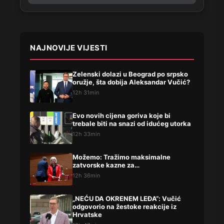
NAJNOVIJE VIJESTI
Zelenski dolazi u Beograd po srpsko
oružje, šta dobija Aleksandar Vučić?
12h 31min
Evo novih cijena goriva koje bi
trebale biti na snazi od idućeg utorka
12h 33min
Možemo: Tražimo maksimalne
zatvorske kazne za…
12h 36min
„NEĆU DA OKRENEM LEĐA“: Vučić
odgovorio na žestoke reakcije iz
Hrvatske