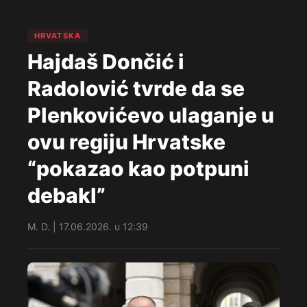
HRVATSKA
Hajdaš Dončić i
Radolović tvrde da se
Plenkovićevo ulaganje u
ovu regiju Hrvatske
“pokazao kao potpuni
debakl”
M. D. | 17.06.2026. u 12:39