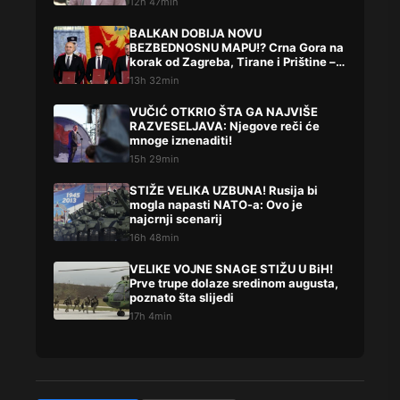
12h 47min
BALKAN DOBIJA NOVU
BEZBEDNOSNU MAPU!? Crna Gora na
korak od Zagreba, Tirane i Prištine –
detalji koji su podigli prašinu
13h 32min
VUČIĆ OTKRIO ŠTA GA NAJVIŠE
RAZVESELJAVA: Njegove reči će
mnoge iznenaditi!
15h 29min
STIŽE VELIKA UZBUNA! Rusija bi
mogla napasti NATO-a: Ovo je
najcrnji scenarij
16h 48min
VELIKE VOJNE SNAGE STIŽU U BiH!
Prve trupe dolaze sredinom augusta,
poznato šta slijedi
17h 4min