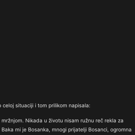
celoj situaciji i tom prilikom napisala:
en mržnjom. Nikada u životu nisam ružnu reč rekla za
 Baka mi je Bosanka, mnogi prijatelji Bosanci, ogromna