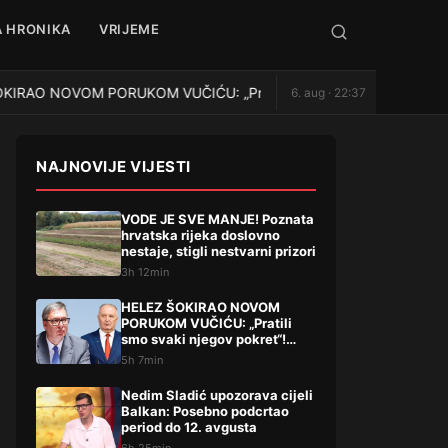
 HRONIKA
VRIJEME
RAO NOVOM PORUKOM VUČIĆU: „Pratili smo svaki njegov pokret“! P
6. aug · 22:37
NAJNOVIJE VIJESTI
VODE JE SVE MANJE! Poznata
hrvatska rijeka doslovno
nestaje, stigli nestvarni prizori
3h 12min
HELEZ ŠOKIRAO NOVOM
PORUKOM VUČIĆU: „Pratili
smo svaki njegov pokret“!
Pominjao i hapšenje, stigao
5h 7min
žestok odgovor Brnabićeve
Nedim Sladić upozorava cijeli
Balkan: Posebno podcrtao
period do 12. avgusta