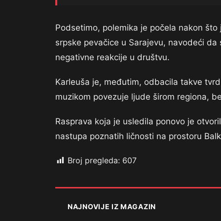
Podsetimo, polemika je počela nakon što 
srpske pevačice u Sarajevu, navodeći da s
negativne reakcije u društvu.
Karleuša je, međutim, odbacila takve tvrdn
muzikom povezuje ljude širom regiona, bez
Rasprava koja je usledila ponovo je otvorila
nastupa poznatih ličnosti na prostoru Bal
Broj pregleda:
607
NAJNOVIJE IZ MAGAZIN