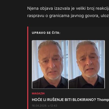
Njena objava izazvala je veliki broj reakci
raspravu o granicama javnog govora, ulozi
UPRAVO SE ČITA:
MAGAZIN
HOĆE LI RUŠENJE BITI BLOKIRANO? Thomps
16.04.2026. u 12:43