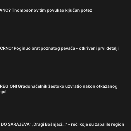
RANO? Thompsonov tim povukao ključan potez
NO: Poginuo brat poznatog pevača - otkriveni prvi detalji
EGION! Gradonačelnik žestoko uzvratio nakon otkazanog
nje!
SARAJEVA: „Dragi Bošnjaci…“ - reči koje su zapalile region