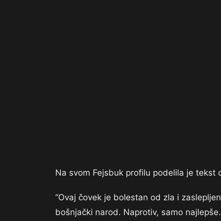
Na svom Fejsbuk profilu podelila je tekst o 
“Ovaj čovek je bolestan od zla i zasleplj
bošnjački narod. Naprotiv, samo najlepše.