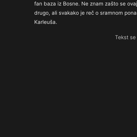
fan baza iz Bosne. Ne znam zašto se ovaj 
drugo, ali svakako je reč o sramnom ponaša
Karleuša.
Tekst se 