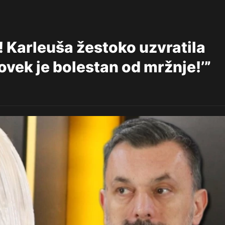
Karleuša žestoko uzvratila
čovek je bolestan od mržnje!’”