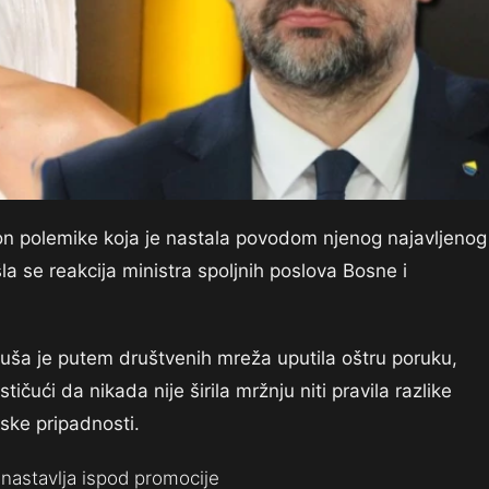
on polemike koja je nastala povodom njenog najavljenog
a se reakcija ministra spoljnih poslova Bosne i
euša je putem društvenih mreža uputila oštru poruku,
ičući da nikada nije širila mržnju niti pravila razlike
ske pripadnosti.
nastavlja ispod promocije