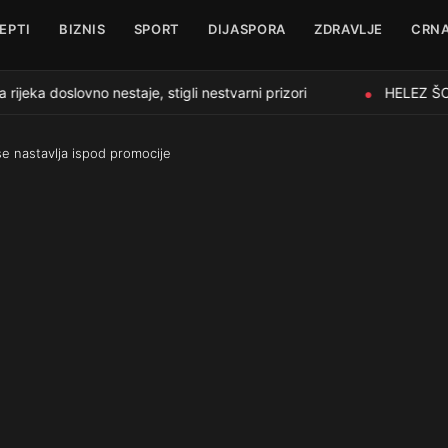
EPTI
BIZNIS
SPORT
DIJASPORA
ZDRAVLJE
CRNA
ka doslovno nestaje, stigli nestvarni prizori
HELEZ ŠOKI
●
se nastavlja ispod promocije