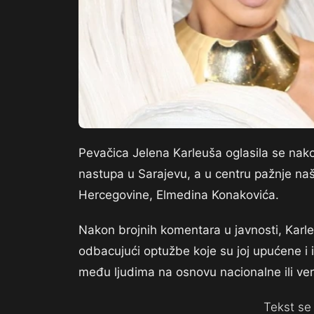
Pevačica Jelena Karleuša oglasila se nak
nastupa u Sarajevu, a u centru pažnje našl
Hercegovine, Elmedina Konakovića.
Nakon brojnih komentara u javnosti, Karl
odbacujući optužbe koje su joj upućene i ist
među ljudima na osnovu nacionalne ili ver
Tekst se 