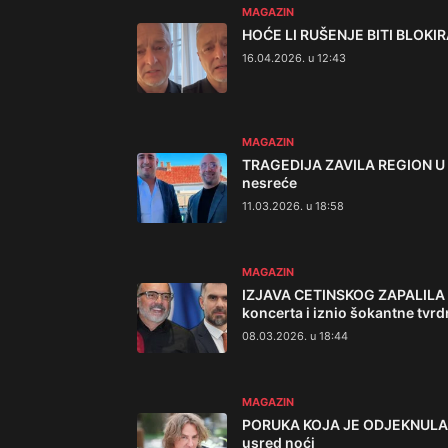
MAGAZIN
HOĆE LI RUŠENJE BITI BLOKI
16.04.2026. u 12:43
MAGAZIN
TRAGEDIJA ZAVILA REGION U CR
nesreće
11.03.2026. u 18:58
MAGAZIN
IZJAVA CETINSKOG ZAPALILA R
koncerta i iznio šokantne tvrd
08.03.2026. u 18:44
MAGAZIN
PORUKA KOJA JE ODJEKNULA DO 
usred noći