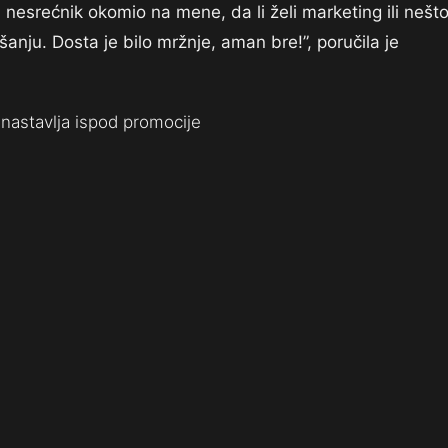
nesrećnik okomio na mene, da li želi marketing ili nešt
nju. Dosta je bilo mržnje, aman bre!”, poručila je
nastavlja ispod promocije