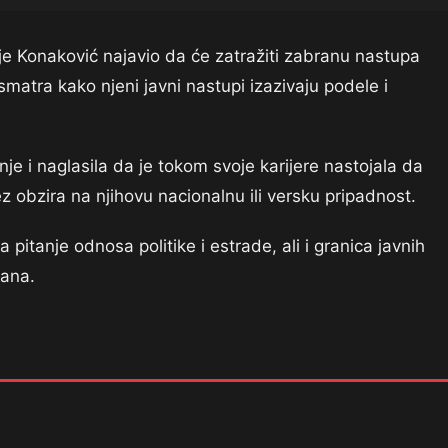
je Konaković najavio da će zatražiti zabranu nastupa
matra kako njeni javni nastupi izazivaju podele i
je i naglasila da je tokom svoje karijere nastojala da
 obzira na njihovu nacionalnu ili versku pripadnost.
 pitanje odnosa politike i estrade, ali i granica javnih
kana.