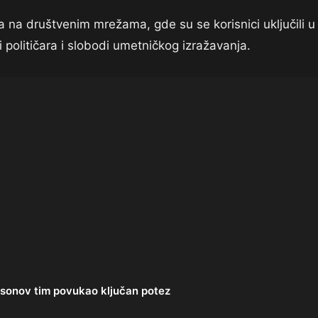
ja na društvenim mrežama, gde su se korisnici uključili u
 političara i slobodi umetničkog izražavanja.
onov tim povukao ključan potez