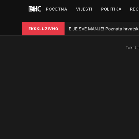
POČETNA
VIJESTI
POLITIKA
REC
VODE JE SVE MANJE! Poznata hrvatska rije
EKSKLUZIVNO
●
Tekst 