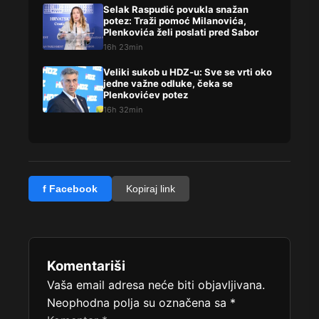
Selak Raspudić povukla snažan
potez: Traži pomoć Milanovića,
Plenkovića želi poslati pred Sabor
16h 23min
Veliki sukob u HDZ-u: Sve se vrti oko
jedne važne odluke, čeka se
Plenkovićev potez
16h 32min
f Facebook
Kopiraj link
Komentariši
Vaša email adresa neće biti objavljivana.
Neophodna polja su označena sa
*