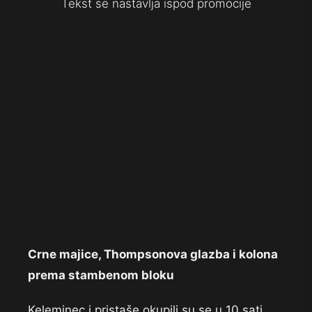
Tekst se nastavlja ispod promocije
Crne majice, Thompsonova glazba i kolona
prema stambenom bloku
Keleminec i pristaše okupili su se u 10 sati