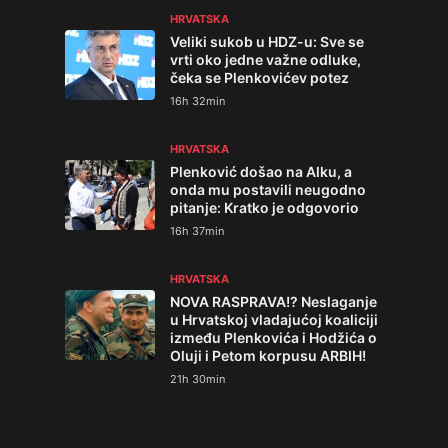
HRVATSKA
Veliki sukob u HDZ-u: Sve se
vrti oko jedne važne odluke,
čeka se Plenkovićev potez
16h 32min
HRVATSKA
Plenković došao na Alku, a
onda mu postavili neugodno
pitanje: Kratko je odgovorio
16h 37min
HRVATSKA
NOVA RASPRAVA!? Neslaganje
u Hrvatskoj vladajućoj koaliciji
između Plenkovića i Hodžića o
Oluji i Petom korpusu ARBIH!
21h 30min