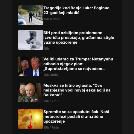
Tragedija kod Banje Luke: Poginuo
23-godišnji mladić
15h 57min
BiH pred ozbiljnim problemom:
Izvorišta presušuju, građanima stiglo
važno upozorenje
16h
Veliki udarac za Trumpa: Netanyahu
odbacio njegov plan:
„Suprotstavljamo se najvećem
prijatelju“
16h 3min
Moskva se hitno oglasila: “Ovo
neizbježno vodi novoj eskalaciji na
Balkanu!”
16h 12min
Spremite se za apsolutni šok: Naši
meteorolozi poslali dramatično
upozorenje
16h 17min