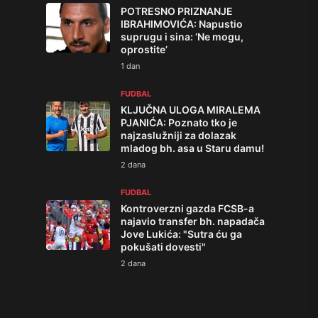
POTRESNO PRIZNANJE
IBRAHIMOVIĆA: Napustio
suprugu i sina: ‘Ne mogu,
oprostite’
1 dan
FUDBAL
KLJUČNA ULOGA MIRALEMA
PJANIĆA: Poznato tko je
najzaslužniji za dolazak
mladog bh. asa u Staru damu!
2 dana
FUDBAL
Kontroverzni gazda FCSB-a
najavio transfer bh. napadača
Jove Lukića: "Sutra ću ga
pokušati dovesti"
2 dana