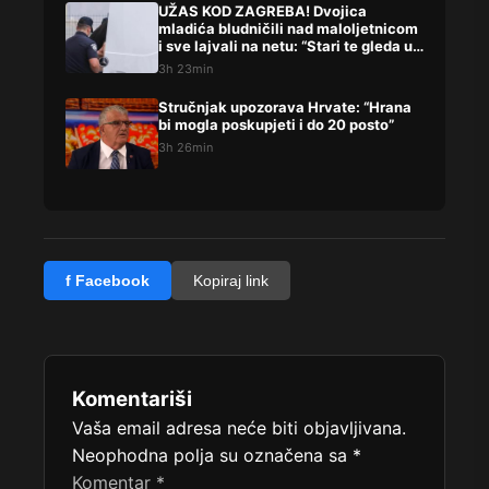
UŽAS KOD ZAGREBA! Dvojica
mladića bludničili nad maloljetnicom
i sve lajvali na netu: “Stari te gleda u
lajvu”
3h 23min
Stručnjak upozorava Hrvate: “Hrana
bi mogla poskupjeti i do 20 posto”
3h 26min
f Facebook
Kopiraj link
Komentariši
Vaša email adresa neće biti objavljivana.
Neophodna polja su označena sa
*
Komentar
*