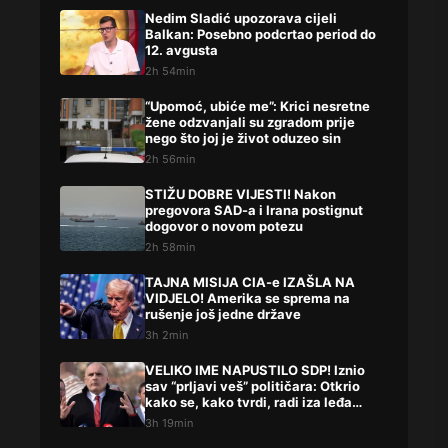
Nedim Sladić upozorava cijeli
Balkan: Posebno podcrtao period do
12. avgusta
2h 54min
“Upomoć, ubiće me”: Krici nesretne
žene odzvanjali su zgradom prije
nego što joj je život oduzeo sin
2h 56min
STIŽU DOBRE VIJESTI! Nakon
pregovora SAD-a i Irana postignut
dogovor o novom potezu
2h 58min
TAJNA MISIJA CIA-e IZAŠLA NA
VIDJELO! Amerika se sprema na
rušenje još jedne države
3h 2min
VELIKO IME NAPUSTILO SDP! Iznio
sav “prljavi veš” političara: Otkrio
kako se, kako tvrdi, radi iza leđa
građana
3h 19min