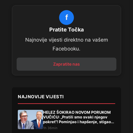
f
Pratite Točka
Najnovije vijesti direktno na vašem
Facebooku.
Zapratite nas
NAJNOVIJE VIJESTI
HELEZ ŠOKIRAO NOVOM PORUKOM
VUČIĆU: „Pratili smo svaki njegov
pokret“! Pominjao i hapšenje, stigao
žestok odgovor Brnabićeve
1h 36min