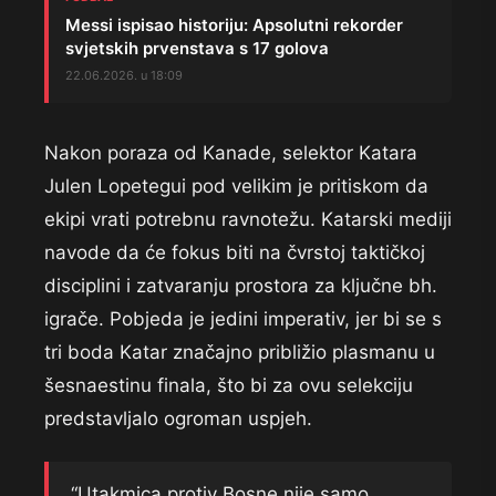
Messi ispisao historiju: Apsolutni rekorder
svjetskih prvenstava s 17 golova
22.06.2026. u 18:09
Nakon poraza od Kanade, selektor Katara
Julen Lopetegui pod velikim je pritiskom da
ekipi vrati potrebnu ravnotežu. Katarski mediji
navode da će fokus biti na čvrstoj taktičkoj
disciplini i zatvaranju prostora za ključne bh.
igrače. Pobjeda je jedini imperativ, jer bi se s
tri boda Katar značajno približio plasmanu u
šesnaestinu finala, što bi za ovu selekciju
predstavljalo ogroman uspjeh.
“Utakmica protiv Bosne nije samo