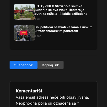
FOTO/VIDEO Stižu prve snimke!
Sudarila se dva vlaka: šestero je
putnika teže, a 14 lakše ozlijeđeno
1 dan
Bh. političar se hvali vezama s ruskim
ultradesničarskim pokretom
1 dan
f Facebook
Kopiraj link
Komentariši
Vaša email adresa neće biti objavljivana.
Neophodna polja su označena sa
*