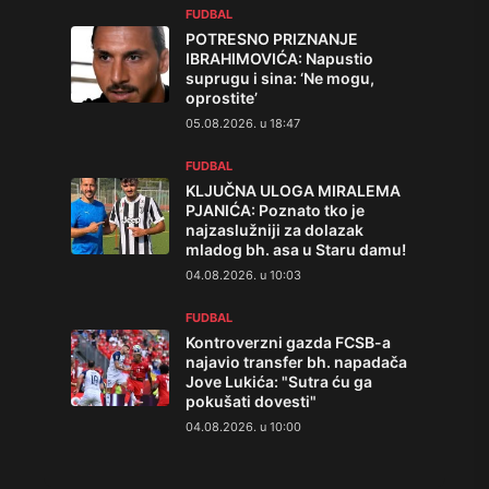
FUDBAL
POTRESNO PRIZNANJE
IBRAHIMOVIĆA: Napustio
suprugu i sina: ‘Ne mogu,
oprostite’
05.08.2026. u 18:47
FUDBAL
KLJUČNA ULOGA MIRALEMA
PJANIĆA: Poznato tko je
najzaslužniji za dolazak
mladog bh. asa u Staru damu!
04.08.2026. u 10:03
FUDBAL
Kontroverzni gazda FCSB-a
najavio transfer bh. napadača
Jove Lukića: "Sutra ću ga
pokušati dovesti"
04.08.2026. u 10:00