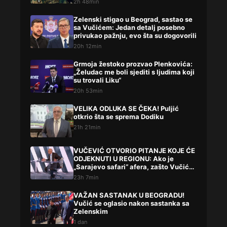
2h 48min
Zelenski stigao u Beograd, sastao se
sa Vučićem: Jedan detalj posebno
privukao pažnju, evo šta su dogovorili
20h 12min
Grmoja žestoko prozvao Plenkovića:
„Želudac me boli sjediti s ljudima koji
su trovali Liku“
20h 53min
VELIKA ODLUKA SE ČEKA! Puljić
otkrio šta se sprema Dodiku
21h 21min
VUČEVIĆ OTVORIO PITANJE KOJE ĆE
ODJEKNUTI U REGIONU: Ako je
„Sarajevo safari“ afera, zašto Vučića
niste procesuirali?!
23h 7min
VAŽAN SASTANAK U BEOGRADU!
Vučić se oglasio nakon sastanka sa
Zelenskim
1 dan