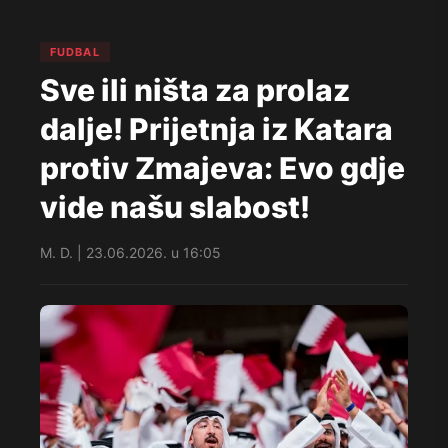
FUDBAL
Sve ili ništa za prolaz
dalje! Prijetnja iz Katara
protiv Zmajeva: Evo gdje
vide našu slabost!
M. D. | 23.06.2026. u 16:05