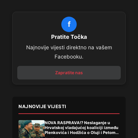
f
Pratite Točka
Najnovije vijesti direktno na vašem
Facebooku.
Zapratite nas
NAJNOVIJE VIJESTI
NOVA RASPRAVA!? Neslaganje u
Hrvatskoj vladajućoj koaliciji između
Plenkovića i Hodžića o Oluji i Petom
korpusu ARBIH!