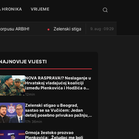
 HRONIKA
VRIJEME
korpusu ARBIH!
Zelenski stigao u Beograd, sastao se sa V
9. aug · 09:29
●
NAJNOVIJE VIJESTI
NOVA RASPRAVA!? Neslaganje u
Hrvatskoj vladajućoj koaliciji
između Plenkovića i Hodžića o
Oluji i Petom korpusu ARBIH!
12min
Zelenski stigao u Beograd,
sastao se sa Vučićem: Jedan
detalj posebno privukao pažnju,
evo šta su dogovorili
17h 36min
Grmoja žestoko prozvao
Plenkovića: „Želudac me boli