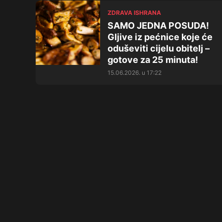
ZDRAVA ISHRANA
SAMO JEDNA POSUDA!
Gljive iz pećnice koje će
oduševiti cijelu obitelj –
gotove za 25 minuta!
15.06.2026. u 17:22