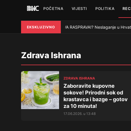
POČETNA
VIJESTI
POLITIKA
REC
NOVA RASPRAVA!? Neslaganje u Hrvatsko
EKSKLUZIVNO
●
Zdrava Ishrana
ZDRAVA ISHRANA
Zaboravite kupovne
sokove! Prirodni sok od
krastavca i bazge – gotov
za 10 minuta!
17.06.2026. u 13:48