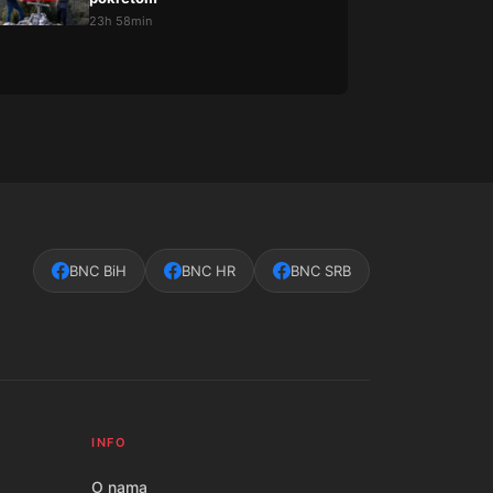
23h 58min
BNC BiH
BNC HR
BNC SRB
INFO
O nama