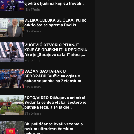
sjediti s ljudima koji su trovali
Liku“
18h 17min
VELIKA ODLUKA SE ČEKA! Puljić
otkrio šta se sprema Dodiku
18h 45min
VUČEVIĆ OTVORIO PITANJE
KOJE ĆE ODJEKNUTI U REGIONU:
Ako je „Sarajevo safari“ afera,
zašto Vučića niste procesuirali?!
20h 32min
VAŽAN SASTANAK U
BEOGRADU! Vučić se oglasio
nakon sastanka sa Zelenskim
21h 43min
FOTO/VIDEO Stižu prve snimke!
Sudarila se dva vlaka: šestero je
putnika teže, a 14 lakše
ozlijeđeno
21h 54min
Bh. političar se hvali vezama s
ruskim ultradesničarskim
pokretom