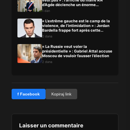
veut pas » : l’affiche du maire RN
d’Agde déclenche un énorme
scandale
1 dan
« L’extrême gauche est le camp de la
violence, de l’intimidation » : Jordan
Bardella frappe fort après cette
agression
2 dana
« La Russie veut voler la
présidentielle » : Gabriel Attal accuse
Moscou de vouloir fausser l’élection
2 dana
f Facebook
Kopiraj link
Laisser un commentaire