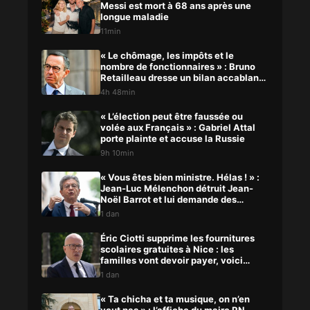
Messi est mort à 68 ans après une
longue maladie
11min
« Le chômage, les impôts et le
nombre de fonctionnaires » : Bruno
Retailleau dresse un bilan accablant
du macronisme
4h 48min
« L’élection peut être faussée ou
volée aux Français » : Gabriel Attal
porte plainte et accuse la Russie
9h 10min
« Vous êtes bien ministre. Hélas ! » :
Jean-Luc Mélenchon détruit Jean-
Noël Barrot et lui demande des
comptes
1 dan
Éric Ciotti supprime les fournitures
scolaires gratuites à Nice : les
familles vont devoir payer, voici
pourquoi
1 dan
« Ta chicha et ta musique, on n’en