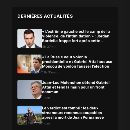
DERNIÈRES ACTUALITÉS
« L’extrême gauche est le camp de la
violence, de l’intimidation » : Jordan
Bardella frappe fort après cette
agression
4h 37min
« La Russie veut voler la
présidentielle » : Gabriel Attal accuse
Moscou de vouloir fausser l’élection
11h 35min
Jean-Luc Mélenchon défend Gabriel
Attal et tend la main pour un front
commun.
1 dan
Le verdict est tombé : les deux
streameurs reconnus coupables
après la mort de Jean Pormanove
1 dan