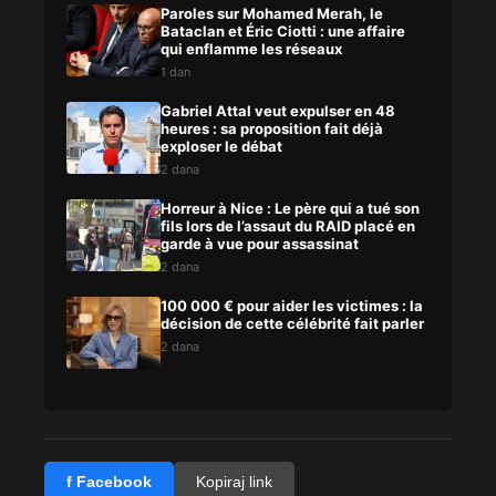
Paroles sur Mohamed Merah, le
Bataclan et Éric Ciotti : une affaire
qui enflamme les réseaux
1 dan
Gabriel Attal veut expulser en 48
heures : sa proposition fait déjà
exploser le débat
2 dana
Horreur à Nice : Le père qui a tué son
fils lors de l’assaut du RAID placé en
garde à vue pour assassinat
2 dana
100 000 € pour aider les victimes : la
décision de cette célébrité fait parler
2 dana
f Facebook
Kopiraj link