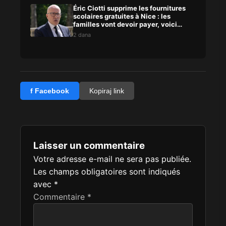
Éric Ciotti supprime les fournitures
scolaires gratuites à Nice : les
familles vont devoir payer, voici
pourquoi
2 dana
f Facebook
Kopiraj link
Laisser un commentaire
Votre adresse e-mail ne sera pas publiée.
Les champs obligatoires sont indiqués
avec
*
Commentaire
*