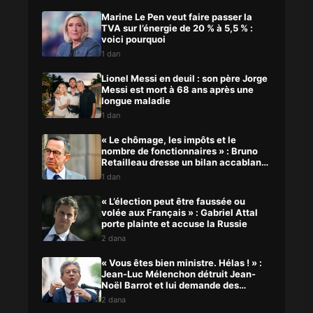
Marine Le Pen veut faire passer la
TVA sur l’énergie de 20 % à 5,5 % :
voici pourquoi
1 dan
Lionel Messi en deuil : son père Jorge
Messi est mort à 68 ans après une
longue maladie
1 dan
« Le chômage, les impôts et le
nombre de fonctionnaires » : Bruno
Retailleau dresse un bilan accablant
du macronisme
1 dan
« L’élection peut être faussée ou
volée aux Français » : Gabriel Attal
porte plainte et accuse la Russie
2 dana
« Vous êtes bien ministre. Hélas ! » :
Jean-Luc Mélenchon détruit Jean-
Noël Barrot et lui demande des
comptes
2 dana