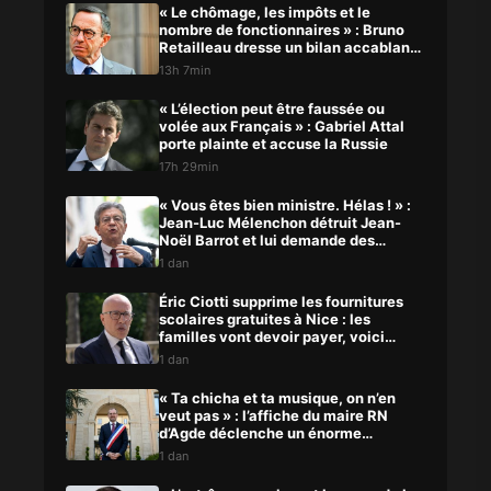
« Le chômage, les impôts et le
nombre de fonctionnaires » : Bruno
Retailleau dresse un bilan accablant
du macronisme
13h 7min
« L’élection peut être faussée ou
volée aux Français » : Gabriel Attal
porte plainte et accuse la Russie
17h 29min
« Vous êtes bien ministre. Hélas ! » :
Jean-Luc Mélenchon détruit Jean-
Noël Barrot et lui demande des
comptes
1 dan
Éric Ciotti supprime les fournitures
scolaires gratuites à Nice : les
familles vont devoir payer, voici
pourquoi
1 dan
« Ta chicha et ta musique, on n’en
veut pas » : l’affiche du maire RN
d’Agde déclenche un énorme
scandale
1 dan