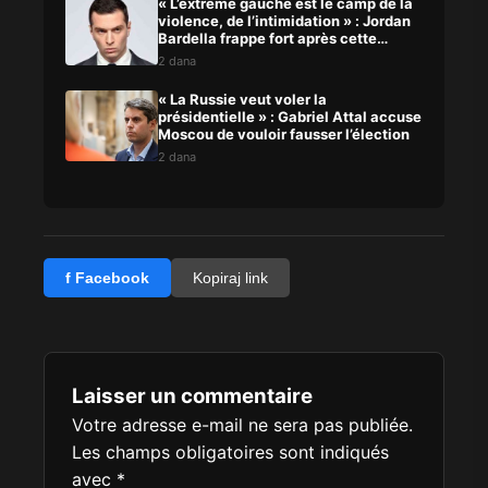
« L’extrême gauche est le camp de la
violence, de l’intimidation » : Jordan
Bardella frappe fort après cette
agression
2 dana
« La Russie veut voler la
présidentielle » : Gabriel Attal accuse
Moscou de vouloir fausser l’élection
2 dana
f Facebook
Kopiraj link
Laisser un commentaire
Votre adresse e-mail ne sera pas publiée.
Les champs obligatoires sont indiqués
avec
*