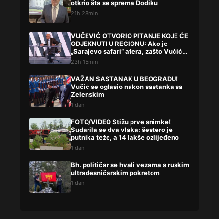
otkrio šta se sprema Dodiku
21h 28min
VUČEVIĆ OTVORIO PITANJE KOJE ĆE
ODJEKNUTI U REGIONU: Ako je
„Sarajevo safari“ afera, zašto Vučića
niste procesuirali?!
23h 15min
VAŽAN SASTANAK U BEOGRADU!
Vučić se oglasio nakon sastanka sa
Zelenskim
1 dan
FOTO/VIDEO Stižu prve snimke!
Sudarila se dva vlaka: šestero je
putnika teže, a 14 lakše ozlijeđeno
1 dan
Bh. političar se hvali vezama s ruskim
ultradesničarskim pokretom
1 dan