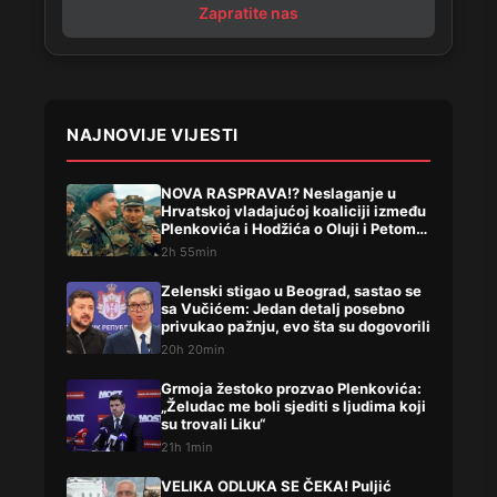
Zapratite nas
NAJNOVIJE VIJESTI
NOVA RASPRAVA!? Neslaganje u
Hrvatskoj vladajućoj koaliciji između
Plenkovića i Hodžića o Oluji i Petom
korpusu ARBIH!
2h 55min
Zelenski stigao u Beograd, sastao se
sa Vučićem: Jedan detalj posebno
privukao pažnju, evo šta su dogovorili
20h 20min
Grmoja žestoko prozvao Plenkovića:
„Želudac me boli sjediti s ljudima koji
su trovali Liku“
21h 1min
VELIKA ODLUKA SE ČEKA! Puljić