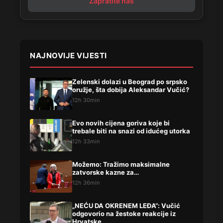
Zapratite nas
NAJNOVIJE VIJESTI
Zelenski dolazi u Beograd po srpsko
oružje, šta dobija Aleksandar Vučić?
12h 30min
Evo novih cijena goriva koje bi
trebale biti na snazi od idućeg utorka
12h 33min
Možemo: Tražimo maksimalne
zatvorske kazne za…
12h 36min
„NEĆU DA OKRENEM LEĐA“: Vučić
odgovorio na žestoke reakcije iz
Hrvatske