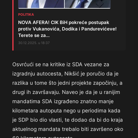
POLITIKA
NOVA AFERA! CIK BiH pokreće postupak
protiv Vukanovića, Dodika i Pandurevićeve!
Terete se za...
30.12.2025. u 18:37
Osvrćući se na kritike iz SDA vezane za
izgradnju autocesta, Nikšić je poručio da je
razlika u tome što jedni projekte započinju, a
drugi ih završavaju. Naveo je da je u ranijim
mandatima SDA izgrađeno znatno manje
kilometara autoputa nego u periodima kada
je SDP bio dio vlasti, te dodao da bi do kraja
aktuelnog mandata trebalo biti završeno oko