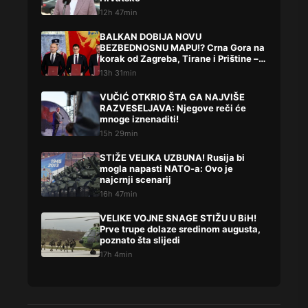
12h 47min
BALKAN DOBIJA NOVU
BEZBEDNOSNU MAPU!? Crna Gora na
korak od Zagreba, Tirane i Prištine –
detalji koji su podigli prašinu
13h 31min
VUČIĆ OTKRIO ŠTA GA NAJVIŠE
RAZVESELJAVA: Njegove reči će
mnoge iznenaditi!
15h 29min
STIŽE VELIKA UZBUNA! Rusija bi
mogla napasti NATO-a: Ovo je
najcrnji scenarij
16h 47min
VELIKE VOJNE SNAGE STIŽU U BiH!
Prve trupe dolaze sredinom augusta,
poznato šta slijedi
17h 4min