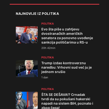
NAJNOVIJE IZ POLITIKA
POLITIKA
Evo šta piše u zahtjevu
dvostranačkih američkih
senatora za ponovno uvođenje
sankcija političarima u RS-u
20h 42min
POLITIKA
Trump izdao kontroverznu
naredbu: Vrhovni sud već ju je
jednom srušio
1 dan
POLITIKA
ŠTA SE DEŠAVA!? Crnadak
tvrdi da su pokušani hakerski
napadi na sistem BiH, poznato i
zbog čega!