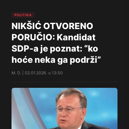
POLITIKA
NIKŠIĆ OTVORENO
PORUČIO: Kandidat
SDP-a je poznat: “ko
hoće neka ga podrži”
M. D. | 02.01.2026. u 13:50