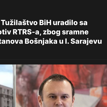
Tužilaštvo BiH uradilo sa
otiv RTRS-a, zbog sramne
tanova Bošnjaka u I. Sarajevu