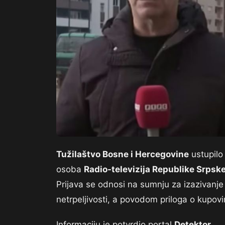
Tužilaštvo Bosne i Hercegovine
ustupilo 
osoba
Radio-televizija Republike Srpsk
Prijava se odnosi na sumnju za izazivanje 
netrpeljivosti, a povodom priloga o kupov
Informaciju je potvrdio portal
Detektor
.