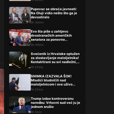
1h 43min
Pupovac se obraća javnosti:
Na Oluji vidio nešto što ga je
devastiralo
3h 34min
Evo šta piše u zahtjevu
dvostranačkih američkih
senatora za ponovno
uvođenje sankcija
3h 44min
političarima u RS-u
Svećenik iz Hrvatske optužen
za zlostavljanje maloljetnika!
Kontaktirani su svi nadležni,
evo što su rekli
7h 57min
SNIMKA IZAZVALA ŠOK!
Mladići bludničili nad
maloljetnicom i sve uživo
objavili na netu: “Stari te
7h 57min
gleda u lajvu”
Trump izdao kontroverznu
naredbu: Vrhovni sud već ju je
jednom srušio
8h 5min