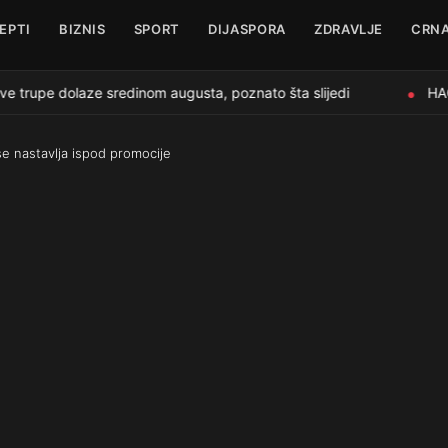
EPTI
BIZNIS
SPORT
DIJASPORA
ZDRAVLJE
CRNA
rupe dolaze sredinom augusta, poznato šta slijedi
HAOS
●
se nastavlja ispod promocije