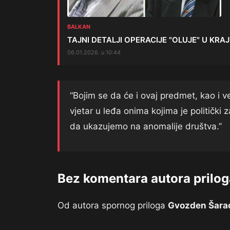
BALKAN
TAJNI DETALJI OPERACIJE "OLUJE" U KRAJINI
06.01.2026. u 10:44
“Bojim se da će i ovaj predmet, kao i v
vjetar u leđa onima kojima je politički
da ukazujemo na anomalije društva.”
Bez komentara autora prilog
Od autora spornog priloga
Gvozden Šara