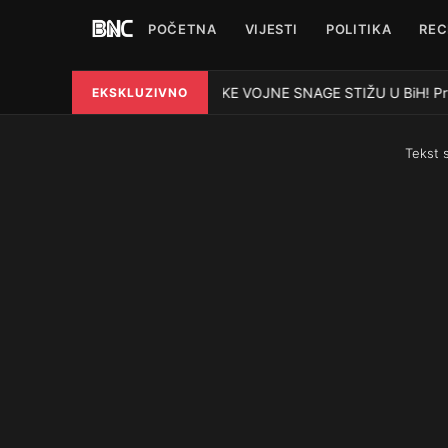
POČETNA
VIJESTI
POLITIKA
REC
VELIKE VOJNE SNAGE STIŽU U BiH! Prve t
EKSKLUZIVNO
●
Tekst 