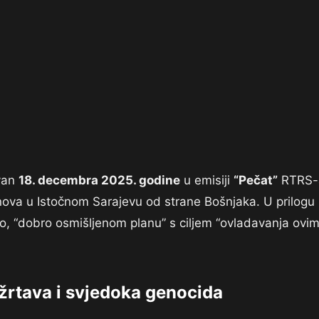
”
ovan
18. decembra 2025. godine
u emisiji
“Pečat”
RTRS-
nova u Istočnom Sarajevu od strane Bošnjaka. U prilogu
eno, “dobro osmišljenom planu” s ciljem “ovladavanja ovi
 žrtava i svjedoka genocida