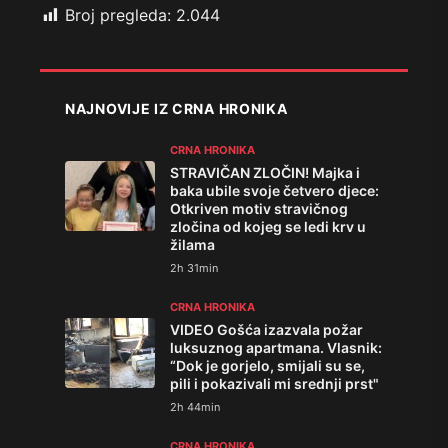
Broj pregleda:
2.044
NAJNOVIJE IZ CRNA HRONIKA
CRNA HRONIKA
STRAVIČAN ZLOČIN! Majka i
baka ubile svoje četvero djece:
Otkriven motiv stravičnog
zločina od kojeg se ledi krv u
žilama
2h 31min
CRNA HRONIKA
VIDEO Gošća izazvala požar
luksuznog apartmana. Vlasnik:
“Dok je gorjelo, smijali su se,
pili i pokazivali mi srednji prst"
2h 44min
CRNA HRONIKA