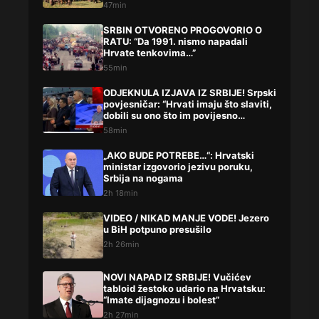
47min
SRBIN OTVORENO PROGOVORIO O
RATU: “Da 1991. nismo napadali
Hrvate tenkovima…”
55min
ODJEKNULA IZJAVA IZ SRBIJE! Srpski
povjesničar: “Hrvati imaju što slaviti,
dobili su ono što im povijesno
pripada”
58min
„AKO BUDE POTREBE…“: Hrvatski
ministar izgovorio jezivu poruku,
Srbija na nogama
2h 18min
VIDEO / NIKAD MANJE VODE! Jezero
u BiH potpuno presušilo
2h 26min
NOVI NAPAD IZ SRBIJE! Vučićev
tabloid žestoko udario na Hrvatsku:
“Imate dijagnozu i bolest”
2h 27min