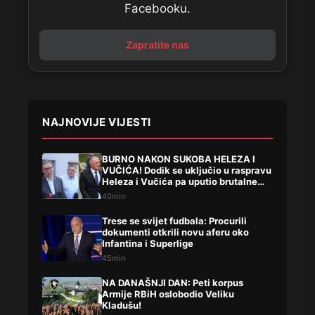
Facebooku.
Zapratite nas
NAJNOVIJE VIJESTI
BURNO NAKON SUKOBA HELEZA I
VUČIĆA! Dodik se uključio u raspravu
Heleza i Vučića pa uputio brutalne
uvrede
40min
Trese se svijet fudbala: Procurili
dokumenti otkrili novu aferu oko
Infantina i Superlige
45min
NA DANAŠNJI DAN: Peti korpus
Armije RBiH oslobodio Veliku
Kladušu!