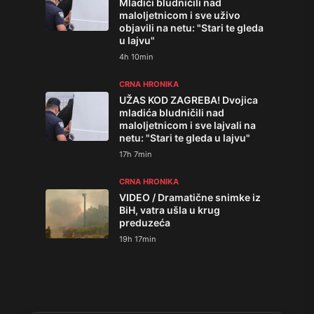
Mladići bludničili nad
maloljetnicom i sve uživo
objavili na netu: "Stari te gleda
u lajvu"
4h 10min
CRNA HRONIKA
UŽAS KOD ZAGREBA! Dvojica
mladića bludničili nad
maloljetnicom i sve lajvali na
netu: "Stari te gleda u lajvu"
17h 7min
CRNA HRONIKA
VIDEO / Dramatične snimke iz
BiH, vatra ušla u krug
preduzeća
19h 17min