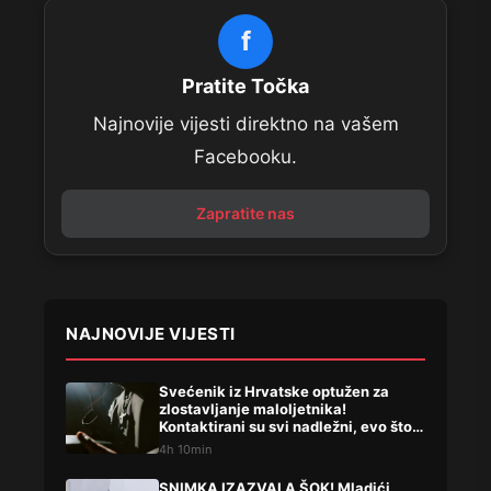
f
Pratite Točka
Najnovije vijesti direktno na vašem
Facebooku.
Zapratite nas
NAJNOVIJE VIJESTI
Svećenik iz Hrvatske optužen za
zlostavljanje maloljetnika!
Kontaktirani su svi nadležni, evo što
su rekli
4h 10min
SNIMKA IZAZVALA ŠOK! Mladići