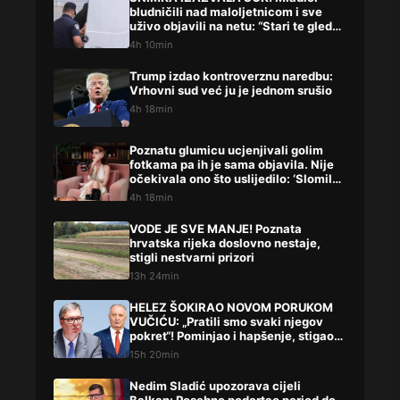
bludničili nad maloljetnicom i sve
uživo objavili na netu: “Stari te gleda
u lajvu”
4h 10min
Trump izdao kontroverznu naredbu:
Vrhovni sud već ju je jednom srušio
4h 18min
Poznatu glumicu ucjenjivali golim
fotkama pa ih je sama objavila. Nije
očekivala ono što uslijedilo: ‘Slomilo
me‘
4h 18min
VODE JE SVE MANJE! Poznata
hrvatska rijeka doslovno nestaje,
stigli nestvarni prizori
13h 24min
HELEZ ŠOKIRAO NOVOM PORUKOM
VUČIĆU: „Pratili smo svaki njegov
pokret“! Pominjao i hapšenje, stigao
žestok odgovor Brnabićeve
15h 20min
Nedim Sladić upozorava cijeli
Balkan: Posebno podcrtao period do