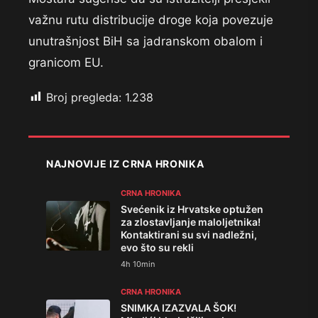
važnu rutu distribucije droge koja povezuje
unutrašnjost BiH sa jadranskom obalom i
granicom EU.
Broj pregleda:
1.238
NAJNOVIJE IZ CRNA HRONIKA
CRNA HRONIKA
Svećenik iz Hrvatske optužen
za zlostavljanje maloljetnika!
Kontaktirani su svi nadležni,
evo što su rekli
4h 10min
CRNA HRONIKA
SNIMKA IZAZVALA ŠOK!