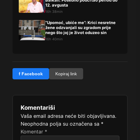
12. avgusta
16h 38min
“Upomoć, ubiće me”: Krici nesretne
žene odzvanjali su zgradom prije
nego što joj je život oduzeo sin
16h 40min
f Facebook
Kopiraj link
Komentariši
Vaša email adresa neće biti objavljivana.
Neophodna polja su označena sa
*
Komentar
*