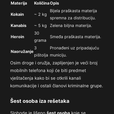
Materija
Količina
Opis
Bijela praškasta materija
Kokain
~ 2 kg
spremna za distribuciju.
Kanabis
~ 5 kg
Zelena biljna materija.
30
Heroin
Smeđa praškasta materija.
grama
3
Pronađeni uz pripadajuću
Naoružanje
pištolja
municiju.
Osim droge i oružja, zaplijenjen je veći broj
mobilnih telefona koji će biti predmet
vještačenja kako bi se otkrili kanali
komunikacije i ostali članovi kriminalne grupe.
Šest osoba iza rešetaka
Slobode je lišeno
šest osoba
koje se