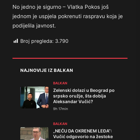
No jedno je sigurno – Vlatka Pokos još
jednom je uspjela pokrenuti raspravu koja je
podijelila javnost.
Broj pregleda:
3.790
NAJNOVIJE IZ BALKAN
BALKAN
Zelenski dolazi u Beograd po
srpsko oružje, šta dobija
Aleksandar Vučić?
9h 17min
BALKAN
„NEĆU DA OKRENEM LEĐA“:
Vučić odgovorio na žestoke