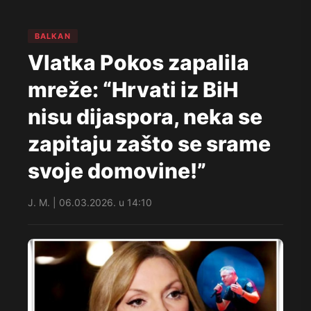
BALKAN
Vlatka Pokos zapalila
mreže: “Hrvati iz BiH
nisu dijaspora, neka se
zapitaju zašto se srame
svoje domovine!”
J. M. | 06.03.2026. u 14:10