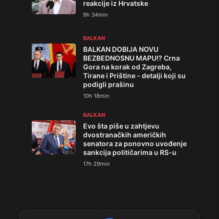
reakcije iz Hrvatske
9h 34min
BALKAN
BALKAN DOBIJA NOVU
BEZBEDNOSNU MAPU!? Crna
Gora na korak od Zagreba,
Tirane i Prištine - detalji koji su
podigli prašinu
10h 18min
BALKAN
Evo šta piše u zahtjevu
dvostranačkih američkih
senatora za ponovno uvođenje
sankcija političarima u RS-u
17h 29min