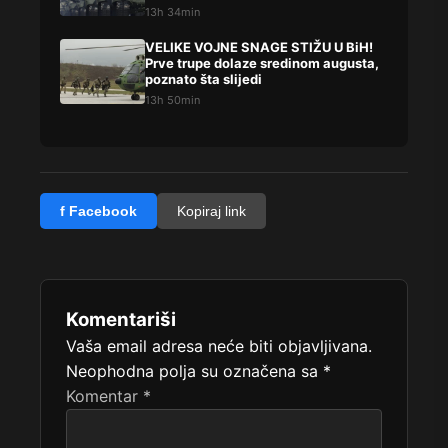
13h 34min
VELIKE VOJNE SNAGE STIŽU U BiH!
Prve trupe dolaze sredinom augusta,
poznato šta slijedi
13h 50min
f Facebook
Kopiraj link
Komentariši
Vaša email adresa neće biti objavljivana.
Neophodna polja su označena sa
*
Komentar
*