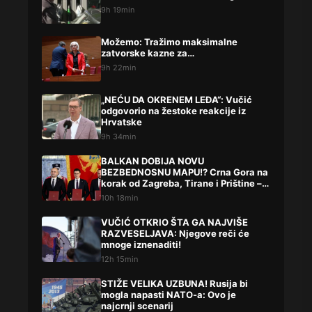
9h 19min
Možemo: Tražimo maksimalne
zatvorske kazne za…
9h 22min
„NEĆU DA OKRENEM LEĐA“: Vučić
odgovorio na žestoke reakcije iz
Hrvatske
9h 34min
BALKAN DOBIJA NOVU
BEZBEDNOSNU MAPU!? Crna Gora na
korak od Zagreba, Tirane i Prištine –
detalji koji su podigli prašinu
10h 18min
VUČIĆ OTKRIO ŠTA GA NAJVIŠE
RAZVESELJAVA: Njegove reči će
mnoge iznenaditi!
12h 15min
STIŽE VELIKA UZBUNA! Rusija bi
mogla napasti NATO-a: Ovo je
najcrnji scenarij