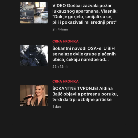
VIDEO Gošća izazvala požar
luksuznog apartmana. Vlasnik:
“Dok je gorjelo, smijali su se,
pili i pokazivali mi srednji prst"
2h 44min
CRNA HRONIKA
Šokantni navodi OSA-e: U BiH
se nalaze dvije grupe plaćenih
ubica, čekaju naredbe od...
23h 12min
CRNA HRONIKA
ŠOKANTNE TVRDNJE! Aldina
Bajić objavila potresnu poruku,
tvrdi da trpi ozbiljne pritiske
1 dan