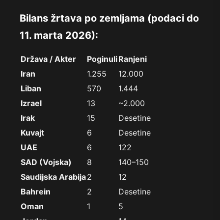
Bilans žrtava po zemljama (podaci do
11. marta 2026):
Država / Akter
Poginuli
Ranjeni
Iran
1.255
12.000
Liban
570
1.444
Izrael
13
~2.000
Irak
15
Desetine
Kuvajt
6
Desetine
UAE
6
122
SAD (Vojska)
8
140–150
Saudijska Arabija
2
12
Bahrein
2
Desetine
Oman
1
5