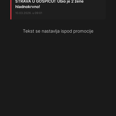
STRAVA U GOSPIĆU!: Ubio je 2 žene
hladnokrvno!
10.03.2026. u 09:01
Tekst se nastavlja ispod promocije