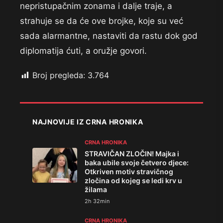
nepristupačnim zonama i dalje traje, a
strahuje se da će ove brojke, koje su već
sada alarmantne, nastaviti da rastu dok god
diplomatija ćuti, a oružje govori.
Broj pregleda:
3.764
NAJNOVIJE IZ CRNA HRONIKA
CRNA HRONIKA
STRAVIČAN ZLOČIN! Majka i
baka ubile svoje četvero djece:
Otkriven motiv stravičnog
zločina od kojeg se ledi krv u
žilama
2h 32min
CRNA HRONIKA