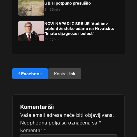
u BiH potpuno presušilo
2h 26min
NOVI NAPAD IZ SRBIJE! Vučićev
tabloid žestoko udario na Hrvatsku:
“Imate dijagnozu i bolest”
2h 27min
f Facebook
Kopiraj link
Komentariši
Vaša email adresa neće biti objavljivana.
Neophodna polja su označena sa
*
Komentar
*