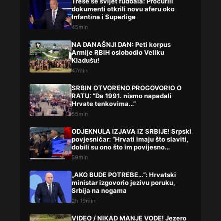
Trese se svijet fudbala: Procurili
dokumenti otkrili novu aferu oko
Infantina i Superlige
45min
NA DANAŠNJI DAN: Peti korpus
Armije RBiH oslobodio Veliku
Kladušu!
47min
SRBIN OTVORENO PROGOVORIO O
RATU: “Da 1991. nismo napadali
Hrvate tenkovima…”
55min
ODJEKNULA IZJAVA IZ SRBIJE! Srpski
povjesničar: “Hrvati imaju što slaviti,
dobili su ono što im povijesno
pripada”
59min
„AKO BUDE POTREBE…“: Hrvatski
ministar izgovorio jezivu poruku,
Srbija na nogama
2h 19min
VIDEO / NIKAD MANJE VODE! Jezero