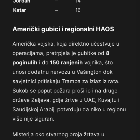
Jordan
–
14
Katar
–
16
Američki gubici i regionalni HAOS
Američka vojska, koja direktno učestvuje u
operacijama, pretrpjela je gubitke od
8
poginulih
i do
150 ranjenih
vojnika, što
unosi dodatnu nervozu u Vašington dok
savjetnici pritiskaju Trampa za izlaz iz rata.
Sukob se poput požara proširio i na druge
države Zaljeva, gdje žrtve u UAE, Kuvajtu i
Saudijskoj Arabiji potvrđuju da niko u regionu
više nije siguran.
Misterija oko stvarnog broja žrtava u