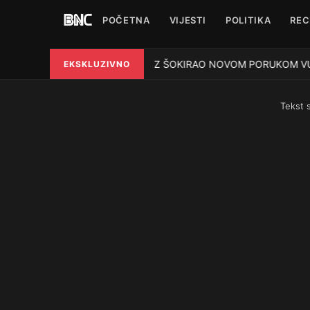
POČETNA
VIJESTI
POLITIKA
REC
HELEZ ŠOKIRAO NOVOM PORUKOM VUČIĆU: „
EKSKLUZIVNO
●
Tekst 