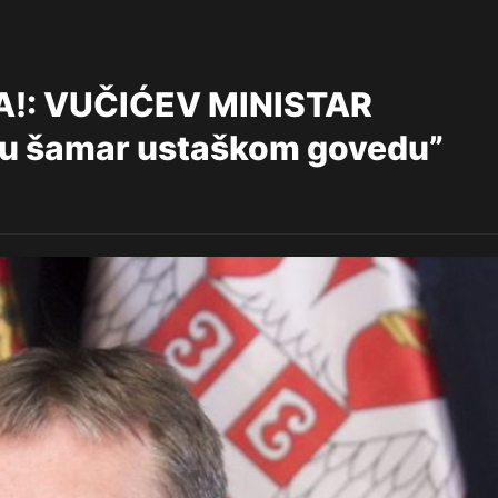
!: VUČIĆEV MINISTAR
ću šamar ustaškom govedu”