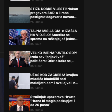
2h 56min
STIŽU DOBRE VIJESTI! Nakon
pregovora SAD-a i Irana
postignut dogovor o novom
potezu
2h 58min
TAJNA MISIJA CIA-e IZAŠLA
NA VIDJELO! Amerika se
sprema na rušenje još jedne
države
3h 2min
VELIKO IME NAPUSTILO SDP!
Iznio sav “prljavi veš”
političara: Otkrio kako se,
kako tvrdi, radi iza leđa
3h 19min
građana
UŽAS KOD ZAGREBA! Dvojica
mladića bludničili nad
maloljetnicom i sve lajvali na
netu: “Stari te gleda u lajvu”
3h 24min
Stručnjak upozorava Hrvate:
“Hrana bi mogla poskupjeti i
do 20 posto”
3h 26min