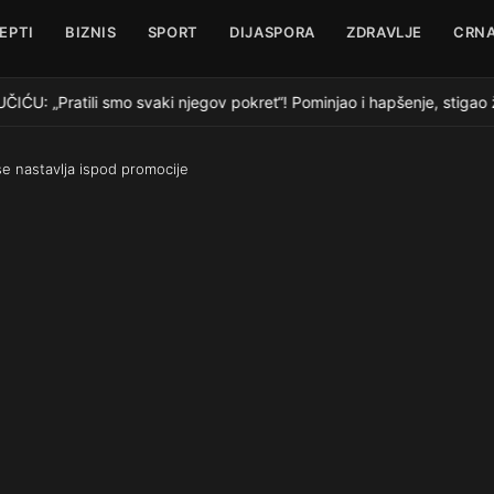
EPTI
BIZNIS
SPORT
DIJASPORA
ZDRAVLJE
CRNA
Pratili smo svaki njegov pokret“! Pominjao i hapšenje, stigao ž
se nastavlja ispod promocije