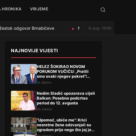
 HRONIKA
VRIJEME
estok odgovor Brnabićeve
Nedim Sladić upozorava cijeli
6. aug · 19:06
●
NAJNOVIJE VIJESTI
HELEZ ŠOKIRAO NOVOM
PORUKOM VUČIĆU: „Pratili
smo svaki njegov pokret“!
Pominjao i hapšenje, stigao
1h 36min
žestok odgovor Brnabićeve
Nedim Sladić upozorava cijeli
Balkan: Posebno podcrtao
period do 12. avgusta
2h 54min
“Upomoć, ubiće me”: Krici
nesretne žene odzvanjali su
zgradom prije nego što joj je
život oduzeo sin