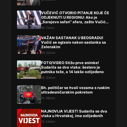
VUČEVIĆ OTVORIO PITANJE KOJE ĆE
ODJEKNUTI U REGIONU: Ako je
„Sarajevo safari“ afera, zašto Vučića
niste procesuirali?!
4h 11min
VAŽAN SASTANAK U BEOGRADU!
Vučić se oglasio nakon sastanka sa
Zelenskim
5h 22min
FOTO/VIDEO Stižu prve snimke!
Sudarila se dva vlaka: šestero je
putnika teže, a 14 lakše ozlijeđeno
5h 33min
Bh. političar se hvali vezama s ruskim
ultradesničarskim pokretom
7h 38min
NAJNOVIJA VIJEST! Sudarila se dva
vlaka u Hrvatskoj, ima ozlijeđenih
7h 54min