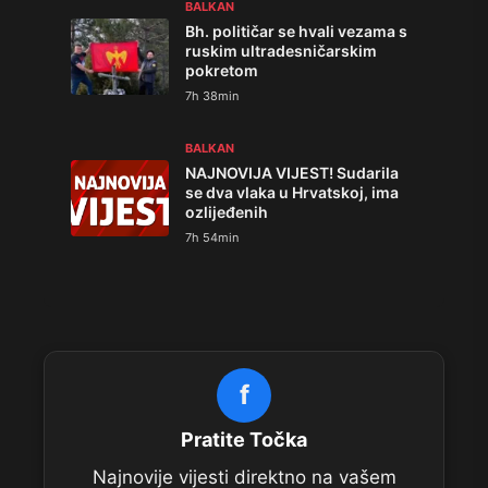
BALKAN
Bh. političar se hvali vezama s
ruskim ultradesničarskim
pokretom
7h 38min
BALKAN
NAJNOVIJA VIJEST! Sudarila
se dva vlaka u Hrvatskoj, ima
ozlijeđenih
7h 54min
f
Pratite Točka
Najnovije vijesti direktno na vašem