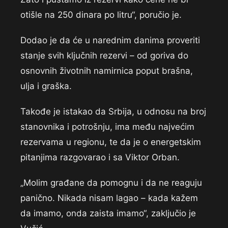
otišle na 250 dinara po litru“, poručio je.
Dodao je da će u narednim danima proveriti
stanje svih ključnih rezervi – od goriva do
osnovnih životnih namirnica poput brašna,
ulja i graška.
Takođe je istakao da Srbija, u odnosu na broj
stanovnika i potrošnju, ima među najvećim
rezervama u regionu, te da je o energetskim
pitanjima razgovarao i sa Viktor Orban.
„Molim građane da pomognu i da ne reaguju
panično. Nikada nisam lagao – kada kažem
da imamo, onda zaista imamo“, zaključio je