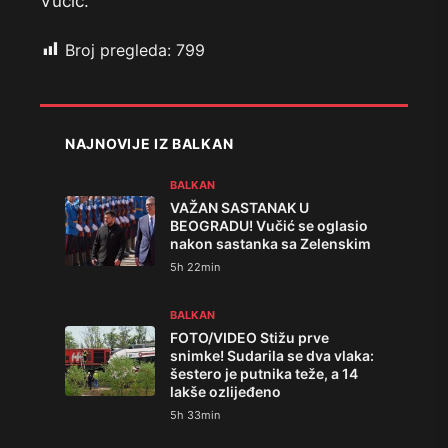
Vučić.
Broj pregleda:
799
NAJNOVIJE IZ BALKAN
BALKAN
VAŽAN SASTANAK U
BEOGRADU! Vučić se oglasio
nakon sastanka sa Zelenskim
5h 22min
BALKAN
FOTO/VIDEO Stižu prve
snimke! Sudarila se dva vlaka:
šestero je putnika teže, a 14
lakše ozlijeđeno
5h 33min