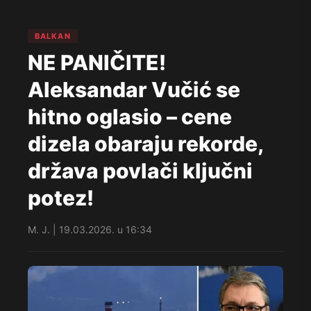
BALKAN
NE PANIČITE!
Aleksandar Vučić se
hitno oglasio – cene
dizela obaraju rekorde,
država povlači ključni
potez!
M. J. | 19.03.2026. u 16:34