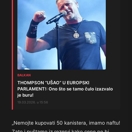
BALKAN
THOMPSON “UŠAO” U EUROPSKI
PARLAMENT!: Ono što se tamo čulo izazvalo
je buru!
19.03.2026. u 15:56
„Nemojte kupovati 50 kanistera, imamo naftu!
Zato i puštamo iz rezervi kako cene ne bi