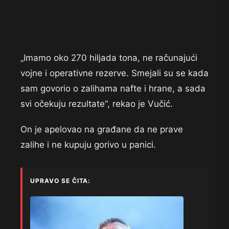
„Imamo oko 270 hiljada tona, ne računajući
vojne i operativne rezerve. Smejali su se kada
sam govorio o zalihama nafte i hrane, a sada
svi očekuju rezultate“, rekao je Vučić.
On je apelovao na građane da ne prave
zalihe i ne kupuju gorivo u panici.
UPRAVO SE ČITA: