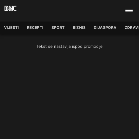
VIJESTI
RECEPTI
SPORT
BIZNIS
DIJASPORA
ZDRAV
Tekst se nastavlja ispod promocije