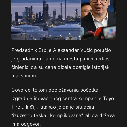
Predsednik Srbije Aleksandar Vučić poručio
je građanima da nema mesta panici uprkos
činjenici da su cene dizela dostigle istorijski
maksimum.
Govoreći tokom obeležavanja početka
izgradnje inovacionog centra kompanije Toyo
Tire u Inđiji, istakao je da je situacija
“izuzetno teška i komplikovana”, ali da država
ima odgovor.