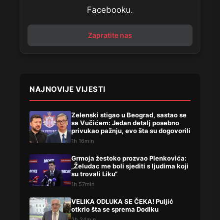
Facebooku.
Zapratite nas
NAJNOVIJE VIJESTI
Zelenski stigao u Beograd, sastao se
sa Vučićem: Jedan detalj posebno
privukao pažnju, evo šta su dogovorili
1h 16min
Grmoja žestoko prozvao Plenkovića:
„Želudac me boli sjediti s ljudima koji
su trovali Liku“
1h 57min
VELIKA ODLUKA SE ČEKA! Puljić
otkrio šta se sprema Dodiku
2h 24min