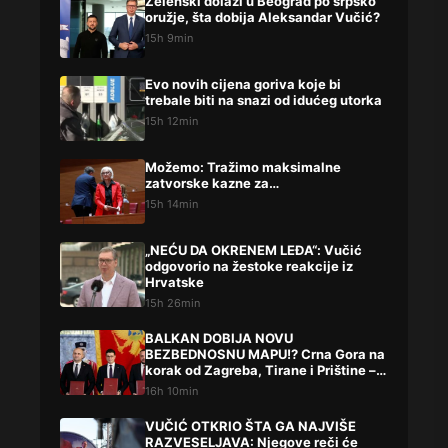
Zelenski dolazi u Beograd po srpsko
oružje, šta dobija Aleksandar Vučić?
15h 9min
Evo novih cijena goriva koje bi
trebale biti na snazi od idućeg utorka
15h 12min
Možemo: Tražimo maksimalne
zatvorske kazne za…
15h 14min
„NEĆU DA OKRENEM LEĐA“: Vučić
odgovorio na žestoke reakcije iz
Hrvatske
15h 26min
BALKAN DOBIJA NOVU
BEZBEDNOSNU MAPU!? Crna Gora na
korak od Zagreba, Tirane i Prištine –
detalji koji su podigli prašinu
16h 10min
VUČIĆ OTKRIO ŠTA GA NAJVIŠE
RAZVESELJAVA: Njegove reči će