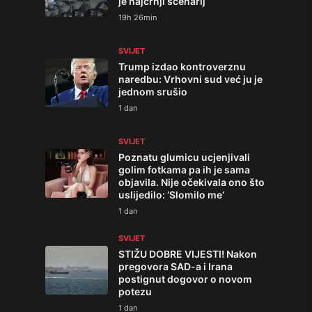
je najcrnji scenarij
19h 26min
SVIJET
Trump izdao kontroverznu
naredbu: Vrhovni sud već ju je
jednom srušio
1 dan
SVIJET
Poznatu glumicu ucjenjivali
golim fotkama pa ih je sama
objavila. Nije očekivala ono što
uslijedilo: ‘Slomilo me‘
1 dan
SVIJET
STIŽU DOBRE VIJESTI! Nakon
pregovora SAD-a i Irana
postignut dogovor o novom
potezu
1 dan