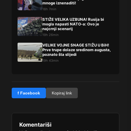
mnoge iznenaditi!
18h 7min
STIŽE VELIKA UZBUNA! Rusija bi
mogla napasti NATO-a: Ovo je
najcrnji scenarij
19h 26min
VELIKE VOJNE SNAGE STIŽU U BiH!
Prve trupe dolaze sredinom augusta,
poznato šta slijedi
19h 43min
f Facebook
Kopiraj link
Komentariši