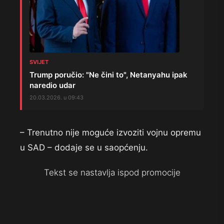
SVIJET
Trump poručio: "Ne čini to", Netanyahu ipak
naredio udar
20.03.2026. u 09:43
– Trenutno nije moguće izvoziti vojnu opremu
u SAD – dodaje se u saopćenju.
Tekst se nastavlja ispod promocije