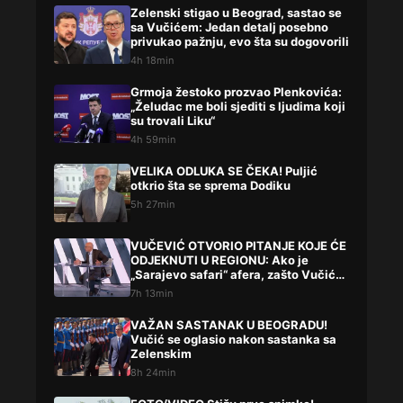
Zelenski stigao u Beograd, sastao se
sa Vučićem: Jedan detalj posebno
privukao pažnju, evo šta su dogovorili
4h 18min
Grmoja žestoko prozvao Plenkovića:
„Želudac me boli sjediti s ljudima koji
su trovali Liku“
4h 59min
VELIKA ODLUKA SE ČEKA! Puljić
otkrio šta se sprema Dodiku
5h 27min
VUČEVIĆ OTVORIO PITANJE KOJE ĆE
ODJEKNUTI U REGIONU: Ako je
„Sarajevo safari“ afera, zašto Vučića
niste procesuirali?!
7h 13min
VAŽAN SASTANAK U BEOGRADU!
Vučić se oglasio nakon sastanka sa
Zelenskim
8h 24min