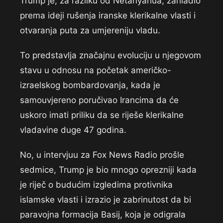
Trump je, za razliku od Netanyahua, zahladio
prema ideji rušenja iranske klerikalne vlasti i
otvaranja puta za umjereniju vladu.
To predstavlja značajnu evoluciju u njegovom
stavu u odnosu na početak američko-
izraelskog bombardovanja, kada je
samouvjereno poručivao Irancima da će
uskoro imati priliku da se riješe klerikalne
vladavine duge 47 godina.
No, u intervjuu za Fox News Radio prošle
sedmice, Trump je bio mnogo oprezniji kada
je riječ o budućim izgledima protivnika
islamske vlasti i izrazio je zabrinutost da bi
paravojna formacija Basij, koja je odigrala