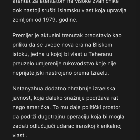
atentat za atentatom na visoke zvaničnike
dok nastoji srušiti islamsku vlast koja upravlja
zemljom od 1979. godine.
Premijer je aktuelni trenutak predstavio kao
priliku da se uvede nova era na Bliskom
istoku, jedna u kojoj bi vlast u Teheranu
preuzelo umjerenije rukovodstvo koje nije
neprijateljski nastrojeno prema Izraelu.
Netanyahua dodatno ohrabruje izraelska
javnost, koja daleko snažnije podržava rat
nego američka. To mu daje politički prostor
da podrži dugotrajnu operaciju koja bi mogla
zadati odlučujući udarac iranskoj klerikalnoj
vlasti.