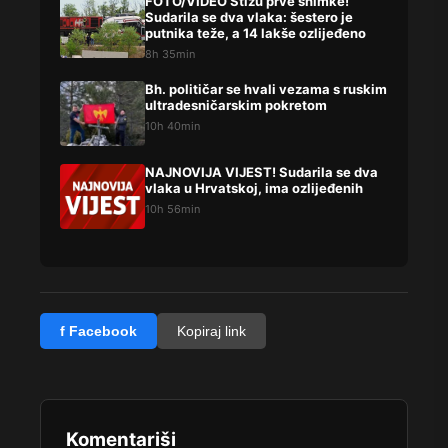
FOTO/VIDEO Stižu prve snimke!
Sudarila se dva vlaka: šestero je
putnika teže, a 14 lakše ozlijeđeno
8h 35min
Bh. političar se hvali vezama s ruskim
ultradesničarskim pokretom
10h 40min
NAJNOVIJA VIJEST! Sudarila se dva
vlaka u Hrvatskoj, ima ozlijeđenih
10h 56min
f Facebook
Kopiraj link
Komentariši