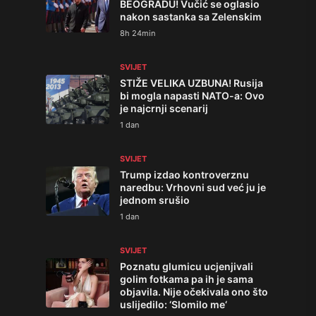
BEOGRADU! Vučić se oglasio
nakon sastanka sa Zelenskim
8h 24min
SVIJET
STIŽE VELIKA UZBUNA! Rusija
bi mogla napasti NATO-a: Ovo
je najcrnji scenarij
1 dan
SVIJET
Trump izdao kontroverznu
naredbu: Vrhovni sud već ju je
jednom srušio
1 dan
SVIJET
Poznatu glumicu ucjenjivali
golim fotkama pa ih je sama
objavila. Nije očekivala ono što
uslijedilo: ‘Slomilo me‘