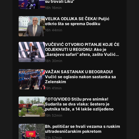
su trovali Liku“
16h 16min
VELIKA ODLUKA SE ČEKA! Puljić
otkrio šta se sprema Dodiku
16h 44min
VUČEVIĆ OTVORIO PITANJE KOJE ĆE
ODJEKNUTI U REGIONU: Ako je
„Sarajevo safari“ afera, zašto Vučića
niste procesuirali?!
18h 30min
VAŽAN SASTANAK U BEOGRADU!
Vučić se oglasio nakon sastanka sa
Zelenskim
19h 41min
FOTO/VIDEO Stižu prve snimke!
Sudarila se dva vlaka: šestero je
putnika teže, a 14 lakše ozlijeđeno
19h 52min
Bh. političar se hvali vezama s ruskim
ultradesničarskim pokretom
21h 57min