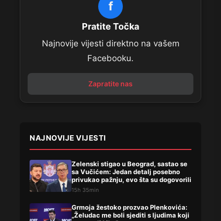
f
Pratite Točka
Najnovije vijesti direktno na vašem
Facebooku.
Zapratite nas
NAJNOVIJE VIJESTI
Zelenski stigao u Beograd, sastao se
sa Vučićem: Jedan detalj posebno
privukao pažnju, evo šta su dogovorili
15h 35min
Grmoja žestoko prozvao Plenkovića:
„Želudac me boli sjediti s ljudima koji