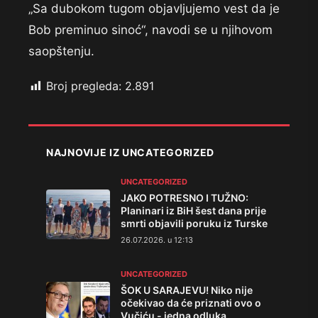
„Sa dubokom tugom objavljujemo vest da je
Bob preminuo sinoć“, navodi se u njihovom
saopštenju.
Broj pregleda:
2.891
NAJNOVIJE IZ UNCATEGORIZED
UNCATEGORIZED
JAKO POTRESNO I TUŽNO:
Planinari iz BiH šest dana prije
smrti objavili poruku iz Turske
26.07.2026. u 12:13
UNCATEGORIZED
ŠOK U SARAJEVU! Niko nije
očekivao da će priznati ovo o
Vučiću - jedna odluka