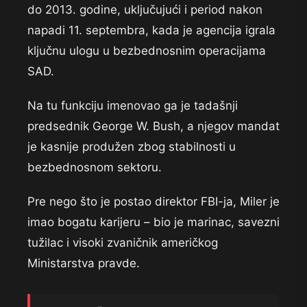
do 2013. godine, uključujući i period nakon
napadi 11. septembra, kada je agencija igrala
ključnu ulogu u bezbednosnim operacijama
SAD.
Na tu funkciju imenovao ga je tadašnji
predsednik George W. Bush, a njegov mandat
je kasnije produžen zbog stabilnosti u
bezbednosnom sektoru.
Pre nego što je postao direktor FBI-ja, Miler je
imao bogatu karijeru – bio je marinac, savezni
tužilac i visoki zvaničnik američkog
Ministarstva pravde.