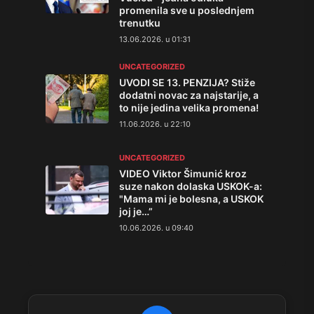
promenila sve u poslednjem
trenutku
13.06.2026. u 01:31
UNCATEGORIZED
UVODI SE 13. PENZIJA? Stiže
dodatni novac za najstarije, a
to nije jedina velika promena!
11.06.2026. u 22:10
UNCATEGORIZED
VIDEO Viktor Šimunić kroz
suze nakon dolaska USKOK-a:
"Mama mi je bolesna, a USKOK
joj je…”
10.06.2026. u 09:40