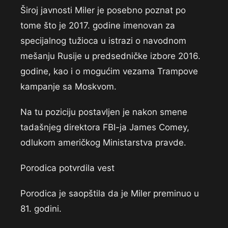
Široj javnosti Miler je posebno poznat po
tome što je 2017. godine imenovan za
specijalnog tužioca u istrazi o navodnom
mešanju Rusije u predsedničke izbore 2016.
godine, kao i o mogućim vezama Trampove
kampanje sa Moskvom.
Na tu poziciju postavljen je nakon smene
tadašnjeg direktora FBI-ja James Comey,
odlukom američkog Ministarstva pravde.
Porodica potvrdila vest
Porodica je saopštila da je Miler preminuo u
81. godini.