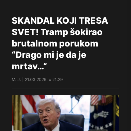
SKANDAL KOJI TRESA
SVET! Tramp šokirao
brutalnom porukom
“Drago mi je da je
mrtav…”
M. J. | 21.03.2026. u 21:29