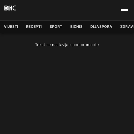
VIJESTI
RECEPTI
SPORT
BIZNIS
DIJASPORA
ZDRAV
Tekst se nastavlja ispod promocije