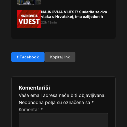
NAJNOVIJA VIJEST! Sudarila se dva
vlaka u Hrvatskoj, ima ozlijeđenih
22h 13min
f Facebook
Kopiraj link
Komentariši
Vaša email adresa neće biti objavljivana.
Neophodna polja su označena sa
*
Komentar
*