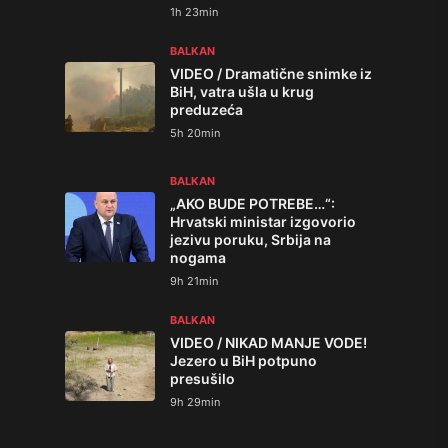
1h 23min
BALKAN
VIDEO / Dramatične snimke iz
BiH, vatra ušla u krug
preduzeća
5h 20min
BALKAN
„AKO BUDE POTREBE…“:
Hrvatski ministar izgovorio
jezivu poruku, Srbija na
nogama
9h 21min
BALKAN
VIDEO / NIKAD MANJE VODE!
Jezero u BiH potpuno
presušilo
9h 29min