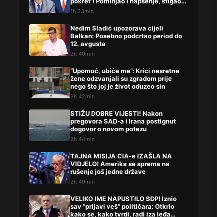
pokret“! Pominjao i hapšenje, stigao
žestok odgovor Brnabićeve
1h 23min
Nedim Sladić upozorava cijeli
Balkan: Posebno podcrtao period do
12. avgusta
2h 40min
“Upomoć, ubiće me”: Krici nesretne
žene odzvanjali su zgradom prije
nego što joj je život oduzeo sin
2h 42min
STIŽU DOBRE VIJESTI! Nakon
pregovora SAD-a i Irana postignut
dogovor o novom potezu
2h 44min
TAJNA MISIJA CIA-e IZAŠLA NA
VIDJELO! Amerika se sprema na
rušenje još jedne države
2h 49min
VELIKO IME NAPUSTILO SDP! Iznio
sav “prljavi veš” političara: Otkrio
kako se, kako tvrdi, radi iza leđa