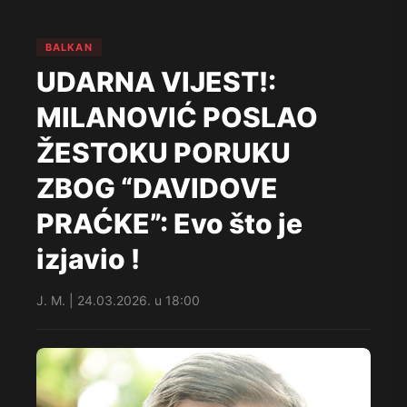
BALKAN
UDARNA VIJEST!:
MILANOVIĆ POSLAO
ŽESTOKU PORUKU
ZBOG “DAVIDOVE
PRAĆKE”: Evo što je
izjavio !
J. M. | 24.03.2026. u 18:00