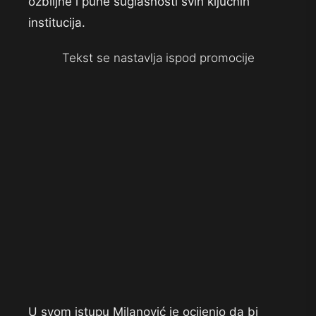
ozbiljne i pune suglasnosti svih ključnih
institucija.
Tekst se nastavlja ispod promocije
U svom istupu Milanović je ocijenio da bi