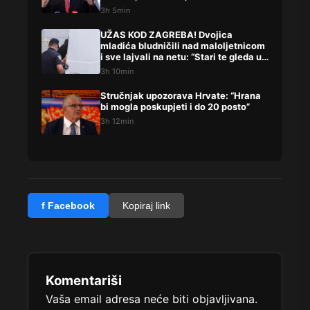
građana
3h 5min
UŽAS KOD ZAGREBA! Dvojica
mladića bludničili nad maloljetnicom
i sve lajvali na netu: “Stari te gleda u
lajvu”
3h 10min
Stručnjak upozorava Hrvate: “Hrana
bi mogla poskupjeti i do 20 posto”
3h 12min
f Facebook
Kopiraj link
Komentariši
Vaša email adresa neće biti objavljivana.