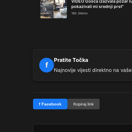
VIDEO Gošća izazvala požar luk
pokazivali mi srednji prst"
16h 34min
Pratite Točka
f
Najnovije vijesti direktno na va
f Facebook
Kopiraj link