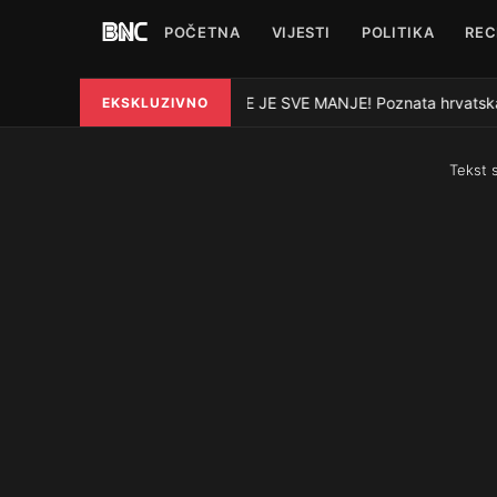
POČETNA
VIJESTI
POLITIKA
REC
VODE JE SVE MANJE! Poznata hrvatska rije
EKSKLUZIVNO
●
Tekst 