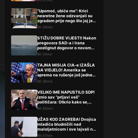
9h 27min
“Upomoć, ubiće me”: Krici
nesretne žene odzvanjali su
zgradom prije nego što joj je
život oduzeo sin
9h 29min
STIŽU DOBRE VIJESTI! Nakon
pregovora SAD-a i Irana
postignut dogovor o novom
potezu
9h 31min
TAJNA MISIJA CIA-e IZAŠLA
NA VIDJELO! Amerika se
sprema na rušenje još jedne
države
9h 36min
VELIKO IME NAPUSTILO SDP!
Iznio sav “prljavi veš”
političara: Otkrio kako se,
kako tvrdi, radi iza leđa
9h 52min
građana
UŽAS KOD ZAGREBA! Dvojica
mladića bludničili nad
maloljetnicom i sve lajvali na
netu: “Stari te gleda u lajvu”
9h 57min