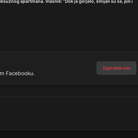
suznog apartmana. Vlasnik: “Dok je gorjelo, smijali su se, pili i
Zapratite nas
šem Facebooku.