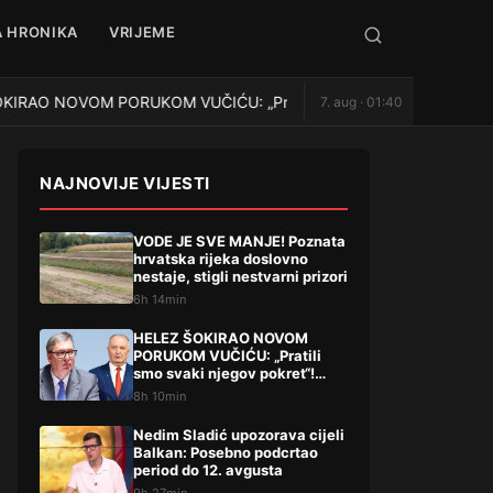
 HRONIKA
VRIJEME
RAO NOVOM PORUKOM VUČIĆU: „Pratili smo svaki njegov pokret“! Po
7. aug · 01:40
NAJNOVIJE VIJESTI
VODE JE SVE MANJE! Poznata
hrvatska rijeka doslovno
nestaje, stigli nestvarni prizori
6h 14min
HELEZ ŠOKIRAO NOVOM
PORUKOM VUČIĆU: „Pratili
smo svaki njegov pokret“!
Pominjao i hapšenje, stigao
8h 10min
žestok odgovor Brnabićeve
Nedim Sladić upozorava cijeli
Balkan: Posebno podcrtao
period do 12. avgusta