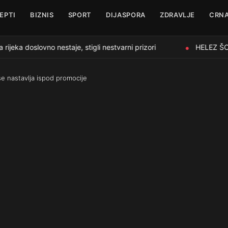
EPTI
BIZNIS
SPORT
DIJASPORA
ZDRAVLJE
CRNA
ka doslovno nestaje, stigli nestvarni prizori
HELEZ ŠOKI
●
se nastavlja ispod promocije