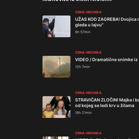
CRNA HRONIKA
UŽAS KOD ZAGREBA! Dvojica mlad
gleda u lajvu"
9h 57min
CRNA HRONIKA
VIDEO / Dramatične snimke iz 
12h 7min
CRNA HRONIKA
STRAVIČAN ZLOČIN! Majka i bak
od kojeg se ledi krv u žilama
16h 21min
CRNA HRONIKA