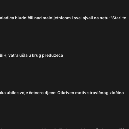
ića bludničili nad maloljetnicom i sve lajvali na netu: "Stari te
BiH, vatra ušla u krug preduzeća
a ubile svoje četvero djece: Otkriven motiv stravičnog zločina