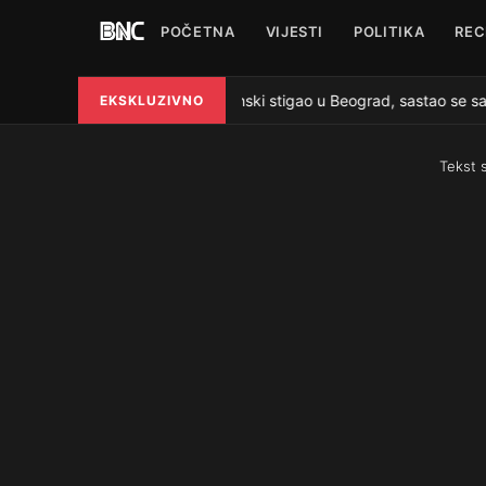
POČETNA
VIJESTI
POLITIKA
REC
Zelenski stigao u Beograd, sastao se sa 
EKSKLUZIVNO
●
Tekst 