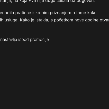
a pitanja, na koja Ava nije dugo čekala da odgovori.
znenadila pratioce iskrenim priznanjem o tome kako
jih usluga. Kako je istakla, s početkom nove godine otva
nastavlja ispod promocije