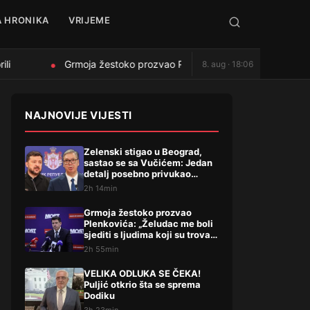
 HRONIKA
VRIJEME
i
Grmoja žestoko prozvao Plenkovića: „Želudac me boli sjedi
8. aug · 18:06
●
NAJNOVIJE VIJESTI
Zelenski stigao u Beograd,
sastao se sa Vučićem: Jedan
detalj posebno privukao
pažnju, evo šta su dogovorili
2h 14min
Grmoja žestoko prozvao
Plenkovića: „Želudac me boli
sjediti s ljudima koji su trovali
Liku“
2h 55min
VELIKA ODLUKA SE ČEKA!
Puljić otkrio šta se sprema
Dodiku