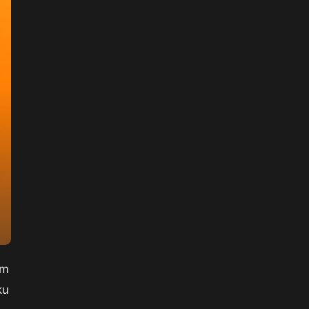
im
ku