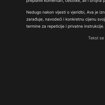
preplavili komentari, čestitke, ali i brojn
Nedugo nakon vijesti o vjeridbi, Ava je i
zarađuje, navodeći i konkretnu cijenu svo
termine za repeticije i privatne instrukcije.
Tekst se 