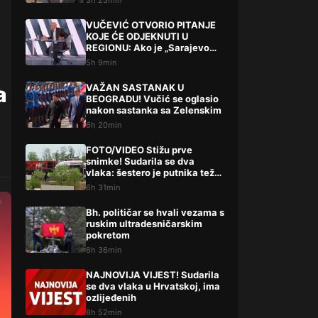
3h 23min
VUČEVIĆ OTVORIO PITANJE
KOJE ĆE ODJEKNUTI U
REGIONU: Ako je „Sarajevo
safari“ afera, zašto Vučića
5h 9min
niste procesuirali?!
a
VAŽAN SASTANAK U
BEOGRADU! Vučić se oglasio
nakon sastanka sa Zelenskim
6h 20min
FOTO/VIDEO Stižu prve
snimke! Sudarila se dva
vlaka: šestero je putnika teže,
a 14 lakše ozlijeđeno
6h 31min
Bh. političar se hvali vezama s
ruskim ultradesničarskim
pokretom
8h 36min
NAJNOVIJA VIJEST! Sudarila
se dva vlaka u Hrvatskoj, ima
ozlijeđenih
8h 52min