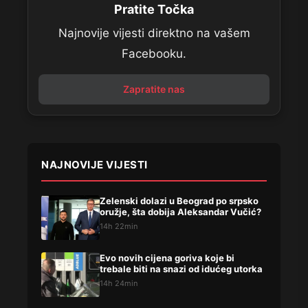
Pratite Točka
Najnovije vijesti direktno na vašem
Facebooku.
Zapratite nas
NAJNOVIJE VIJESTI
Zelenski dolazi u Beograd po srpsko
oružje, šta dobija Aleksandar Vučić?
14h 22min
Evo novih cijena goriva koje bi
trebale biti na snazi od idućeg utorka
14h 24min