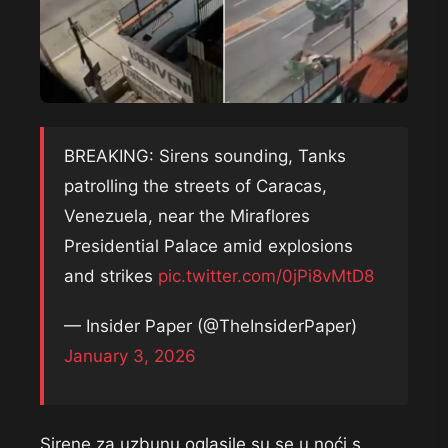
BREAKING: Sirens sounding, Tanks
patrolling the streets of Caracas,
Venezuela, near the Miraflores
Presidential Palace amid explosions
and strikes
pic.twitter.com/0jPi8vMtD8
— Insider Paper (@TheInsiderPaper)
January 3, 2026
Sirene za uzbunu oglasile su se u noći s