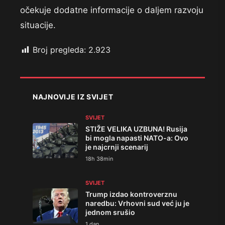
očekuje dodatne informacije o daljem razvoju
situacije.
Broj pregleda:
2.923
NAJNOVIJE IZ SVIJET
SVIJET
STIŽE VELIKA UZBUNA! Rusija
bi mogla napasti NATO-a: Ovo
je najcrnji scenarij
18h 38min
SVIJET
Trump izdao kontroverznu
naredbu: Vrhovni sud već ju je
jednom srušio
1 dan