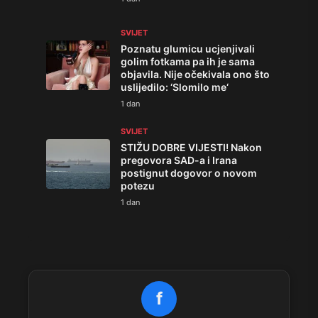
SVIJET
Poznatu glumicu ucjenjivali
golim fotkama pa ih je sama
objavila. Nije očekivala ono što
uslijedilo: ‘Slomilo me‘
1 dan
SVIJET
STIŽU DOBRE VIJESTI! Nakon
pregovora SAD-a i Irana
postignut dogovor o novom
potezu
1 dan
f