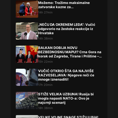
Možemo: Tražimo maksimalne
zatvorske kazne za…
14h 27min
„NEĆU DA OKRENEM LEĐA“: Vučić
odgovorio na žestoke reakcije iz
Hrvatske
14h 38min
BALKAN DOBIJA NOVU
BEZBEDNOSNU MAPU!? Crna Gora na
korak od Zagreba, Tirane i Prištine –
detalji koji su podigli prašinu
15h 22min
VUČIĆ OTKRIO ŠTA GA NAJVIŠE
RAZVESELJAVA: Njegove reči će
mnoge iznenaditi!
17h 20min
STIŽE VELIKA UZBUNA! Rusija bi
mogla napasti NATO-a: Ovo je
najcrnji scenarij
18h 38min
VELIKE VOJNE SNAGE STIŽU U BiH!