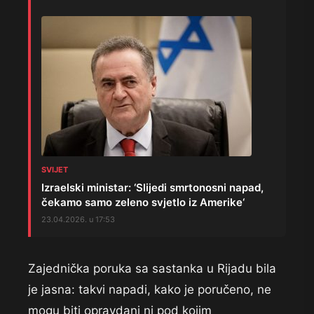
SVIJET
Izraelski ministar: ‘Slijedi smrtonosni napad,
čekamo samo zeleno svjetlo iz Amerike‘
23.04.2026. u 17:53
Zajednička poruka sa sastanka u Rijadu bila
je jasna: takvi napadi, kako je poručeno, ne
mogu biti opravdani ni pod kojim