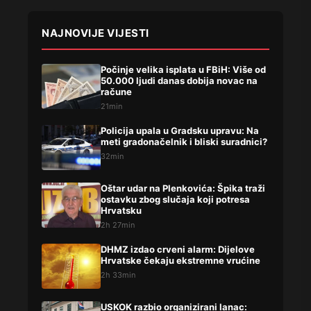
NAJNOVIJE VIJESTI
Počinje velika isplata u FBiH: Više od
50.000 ljudi danas dobija novac na
račune
21min
Policija upala u Gradsku upravu: Na
meti gradonačelnik i bliski suradnici?
32min
Oštar udar na Plenkovića: Špika traži
ostavku zbog slučaja koji potresa
Hrvatsku
2h 27min
DHMZ izdao crveni alarm: Dijelove
Hrvatske čekaju ekstremne vrućine
2h 33min
USKOK razbio organizirani lanac: