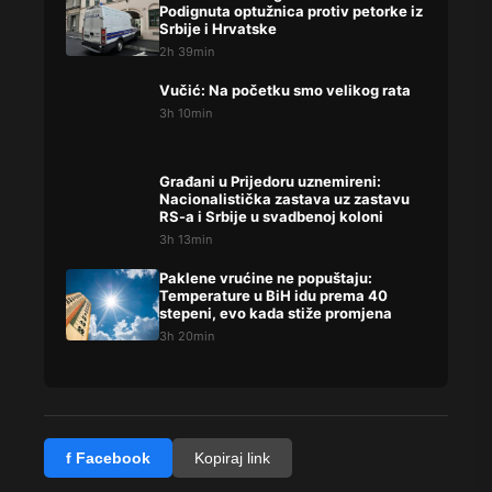
Podignuta optužnica protiv petorke iz
Srbije i Hrvatske
2h 39min
Vučić: Na početku smo velikog rata
3h 10min
Građani u Prijedoru uznemireni:
Nacionalistička zastava uz zastavu
RS-a i Srbije u svadbenoj koloni
3h 13min
Paklene vrućine ne popuštaju:
Temperature u BiH idu prema 40
stepeni, evo kada stiže promjena
3h 20min
f Facebook
Kopiraj link