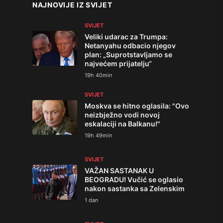
NAJNOVIJE IZ SVIJET
SVIJET
Veliki udarac za Trumpa:
Netanyahu odbacio njegov
plan: „Suprotstavljamo se
najvećem prijatelju“
19h 40min
SVIJET
Moskva se hitno oglasila: "Ovo
neizbježno vodi novoj
eskalaciji na Balkanu!"
19h 49min
SVIJET
VAŽAN SASTANAK U
BEOGRADU! Vučić se oglasio
nakon sastanka sa Zelenskim
1 dan