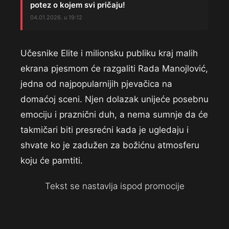
potez o kojem svi pričaju!
04.01.2026. u 19:12
Učesnike Elite i milionsku publiku kraj malih
ekrana pjesmom će razgaliti Rada Manojlović,
jedna od najpopularnijih pjevačica na
domaćoj sceni. Njen dolazak unijeće posebnu
emociju i praznični duh, a nema sumnje da će
takmičari biti presrećni kada je ugledaju i
shvate ko je zadužen za božićnu atmosferu
koju će pamtiti.
Tekst se nastavlja ispod promocije