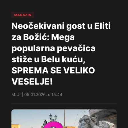
MAGAZIN
Neočekivani gost u Eliti
za Božić: Mega
popularna pevačica
stiže u Belu kuću,
SPREMA SE VELIKO
VESELJE!
M. J. | 05.01.2026. u 15:44