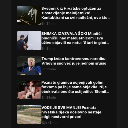
Svećenik iz Hrvatske optužen za
zlostavljanje maloljetnika!
Kontaktirani su svi nadležni, evo što
su rekli
3h 31min
SNIMKA IZAZVALA ŠOK! Mladići
bludničili nad maloljetnicom i sve
uživo objavili na netu: “Stari te gleda
u lajvu”
3h 31min
Trump izdao kontroverznu naredbu:
Vrhovni sud već ju je jednom srušio
3h 39min
Poznatu glumicu ucjenjivali golim
fotkama pa ih je sama objavila. Nije
očekivala ono što uslijedilo: ‘Slomilo
me‘
3h 39min
VODE JE SVE MANJE! Poznata
hrvatska rijeka doslovno nestaje,
stigli nestvarni prizori
12h 45min