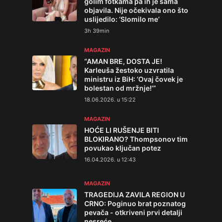
golim fotkama pa ih je sama
objavila. Nije očekivala ono što
uslijedilo: ‘Slomilo me‘
3h 39min
MAGAZIN
“AMAN BRE, DOSTA JE!
Karleuša žestoko uzvratila
ministru iz BiH: ‘Ovaj čovek je
bolestan od mržnje!’”
18.06.2026. u 15:22
MAGAZIN
HOĆE LI RUŠENJE BITI
BLOKIRANO? Thompsonov tim
povukao ključan potez
16.04.2026. u 12:43
MAGAZIN
TRAGEDIJA ZAVILA REGION U
CRNO: Poginuo brat poznatog
pevača - otkriveni prvi detalji
nesreće