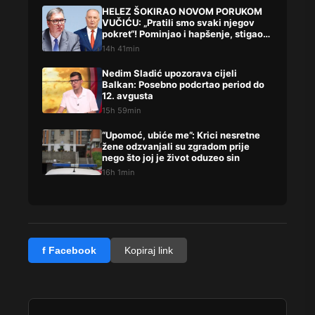
HELEZ ŠOKIRAO NOVOM PORUKOM
VUČIĆU: „Pratili smo svaki njegov
pokret“! Pominjao i hapšenje, stigao
žestok odgovor Brnabićeve
14h 41min
Nedim Sladić upozorava cijeli
Balkan: Posebno podcrtao period do
12. avgusta
15h 59min
“Upomoć, ubiće me”: Krici nesretne
žene odzvanjali su zgradom prije
nego što joj je život oduzeo sin
16h 1min
f Facebook
Kopiraj link