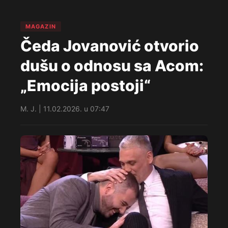
MAGAZIN
Čeda Jovanović otvorio
dušu o odnosu sa Acom:
„Emocija postoji“
M. J. | 11.02.2026. u 07:47