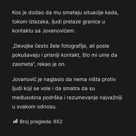
Kos je dodao da mu smetaju situacije kada,
tokom izlazaka, ljudi prelaze granice u
kontaktu sa Jovanovićem.
„Devojke često žele fotografije, ali posle
pokušavaju i prisniji kontakt, što mi ume da
zasmeta“, rekao je on.
Jovanović je naglasio da nema ništa protiv
ljudi koji se vole i da smatra da su
međusobna podrška i razumevanje najvažniji
u svakom odnosu.
Broj pregleda:
652