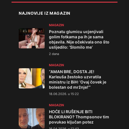
NAJNOVIJE IZ MAGAZIN
MAGAZIN
Poznatu glumicu ucjenjivali
golim fotkama pa ih je sama
objavila. Nije očekivala ono što
uslijedilo: ‘Slomilo me‘
2 dana
MAGAZIN
“AMAN BRE, DOSTA JE!
Karleuša žestoko uzvratila
ministru iz BiH: ‘Ovaj čovek je
bolestan od mržnje!’”
18.06.2026. u 15:22
MAGAZIN
HOĆE LI RUŠENJE BITI
BLOKIRANO? Thompsonov tim
povukao ključan potez
16.04.2026. u 12:43