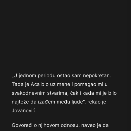
„U jednom periodu ostao sam nepokretan.
Tada je Aca bio uz mene i pomagao mi u
svakodnevnim stvarima, čak i kada mi je bilo
najteže da izađem među ljude“, rekao je
Jovanović.
Govoreći o njihovom odnosu, naveo je da