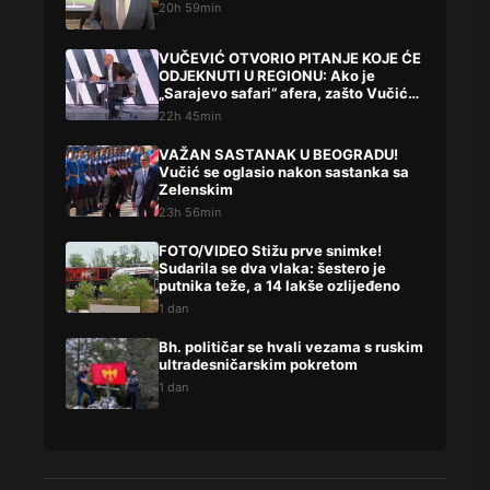
20h 59min
VUČEVIĆ OTVORIO PITANJE KOJE ĆE
ODJEKNUTI U REGIONU: Ako je
„Sarajevo safari“ afera, zašto Vučića
niste procesuirali?!
22h 45min
VAŽAN SASTANAK U BEOGRADU!
Vučić se oglasio nakon sastanka sa
Zelenskim
23h 56min
FOTO/VIDEO Stižu prve snimke!
Sudarila se dva vlaka: šestero je
putnika teže, a 14 lakše ozlijeđeno
1 dan
Bh. političar se hvali vezama s ruskim
ultradesničarskim pokretom
1 dan