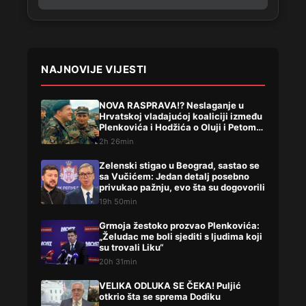
NAJNOVIJE VIJESTI
NOVA RASPRAVA!? Neslaganje u
Hrvatskoj vladajućoj koaliciji između
Plenkovića i Hodžića o Oluji i Petom
korpusu ARBIH!
2h 26min
Zelenski stigao u Beograd, sastao se
sa Vučićem: Jedan detalj posebno
privukao pažnju, evo šta su dogovorili
19h 50min
Grmoja žestoko prozvao Plenkovića:
„Želudac me boli sjediti s ljudima koji
su trovali Liku“
20h 31min
VELIKA ODLUKA SE ČEKA! Puljić
otkrio šta se sprema Dodiku