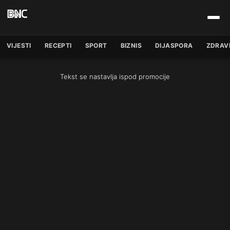
VIJESTI
RECEPTI
SPORT
BIZNIS
DIJASPORA
ZDRAV
Tekst se nastavlja ispod promocije