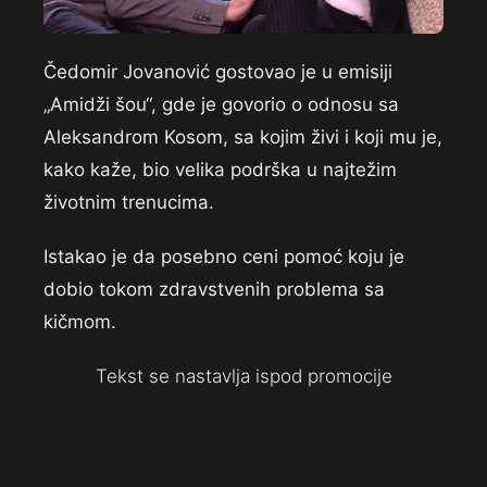
Čedomir Jovanović gostovao je u emisiji
„Amidži šou“, gde je govorio o odnosu sa
Aleksandrom Kosom, sa kojim živi i koji mu je,
kako kaže, bio velika podrška u najtežim
životnim trenucima.
Istakao je da posebno ceni pomoć koju je
dobio tokom zdravstvenih problema sa
kičmom.
Tekst se nastavlja ispod promocije