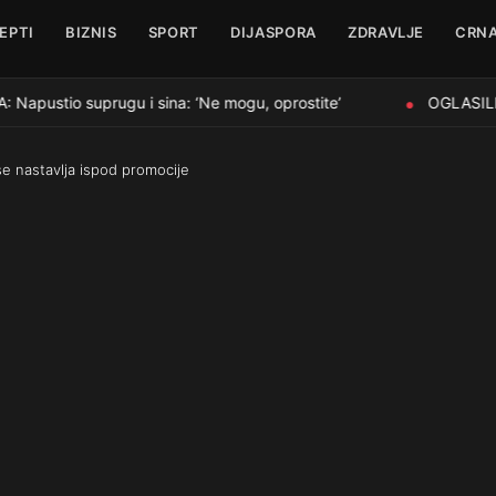
EPTI
BIZNIS
SPORT
DIJASPORA
ZDRAVLJE
CRNA
ustio suprugu i sina: ‘Ne mogu, oprostite’
OGLASILI S
●
se nastavlja ispod promocije