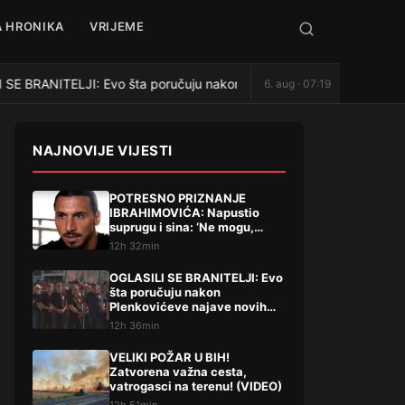
 HRONIKA
VRIJEME
E BRANITELJI: Evo šta poručuju nakon Plenkovićeve najave novih d
6. aug · 07:19
NAJNOVIJE VIJESTI
POTRESNO PRIZNANJE
IBRAHIMOVIĆA: Napustio
suprugu i sina: ‘Ne mogu,
oprostite’
12h 32min
OGLASILI SE BRANITELJI: Evo
šta poručuju nakon
Plenkovićeve najave novih
dodataka na mirovine
12h 36min
VELIKI POŽAR U BIH!
Zatvorena važna cesta,
vatrogasci na terenu! (VIDEO)