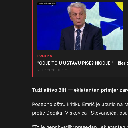
POLITIKA
"GDJE TO U USTAVU PIŠE? NIGDJE!" - Išerić
23.02.2026. u 05:29
Tužilaštvo BiH — eklatantan primjer zaro
Posebno oštru kritiku Emrić je uputio na r
protiv Dodika, Viškovića i Stevandića, os
“To je neprihvatljiv presedan i eklatantan 