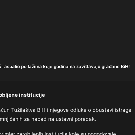
 raspalio po lažima koje godinama zavitlavaju građane BiH!
bljene institucije
ačun Tužilaštva BiH i njegove odluke o obustavi istrage
umnjičenih za napad na ustavni poredak.
primjer zarobljenih institucija koje su pogodovale