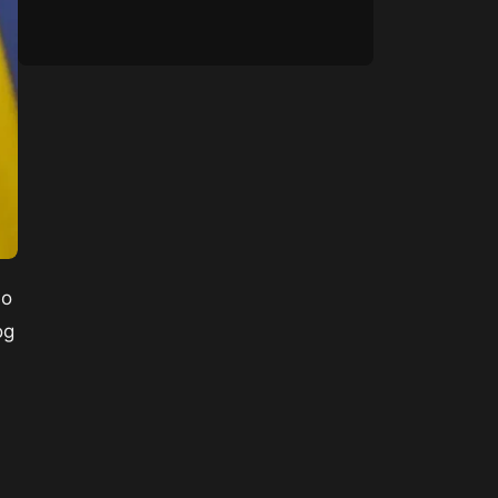
io
og