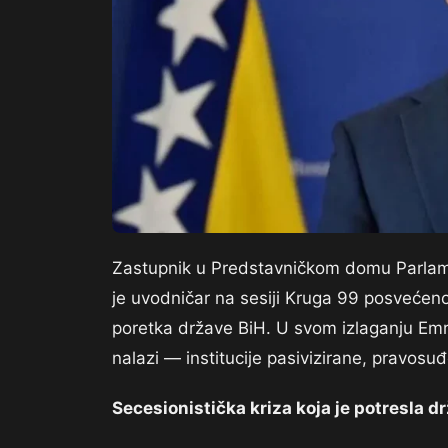
Zastupnik u Predstavničkom domu Parlam
je uvodničar na sesiji Kruga 99 posvećenoj
poretka države BiH. U svom izlaganju Emri
nalazi — institucije pasivizirane, pravosuđe
Secesionistička kriza koja je potresla d