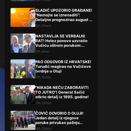
12h 51min
SLADIĆ UPOZORIO GRAĐANE!
“Nemojte se iznenaditi”:
Detaljno prognozirao august i
septembar
12h 57min
NASTAVLJA SE VERBALNI
RAT! Helez ponovo uzvratio
Vučiću oštrom porukom:
“Nastaviš li ovako…”
17h 4min
PAO ODGOVOR IZ HRVATSKE!
Turudić reagirao na Vučićeve
tvrdnje o Oluji
17h 15min
“NIKADA NEĆU ZABORAVITI
TO JUTRO”! General Sačić
otkrio detalj iz 1995. godine!
17h 20min
ČOVIĆ GOVORIO O OLUJI!
Jedan detalj iz njegove
poruke privukao pažnju
javnosti!
18h 25min