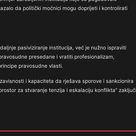
zalo da politički moćnici mogu doprijeti i kontrolirati
i
aljnje pasiviziranje institucija, već je nužno ispraviti
 pravosudne presedane i vratiti profesionalizam,
rincipe pravosudne vlasti.
visnosti i kapaciteta da rješava sporove i sankcionira
ostor za stvaranje tenzija i eskalaciju konflikta” zaključ