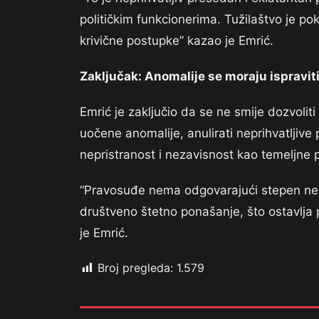
političkim funkcionerima. Tužilaštvo je poka
krivične postupke” kazao je Emrić.
Zaključak: Anomalije se moraju ispravit
Emrić je zaključio da se ne smije dozvoliti d
uočene anomalije, anulirati neprihvatljive
nepristranost i nezavisnost kao temeljne p
“Pravosuđe nema odgovarajući stepen neza
društveno štetno ponašanje, što ostavlja pr
je Emrić.
Broj pregleda:
1.579